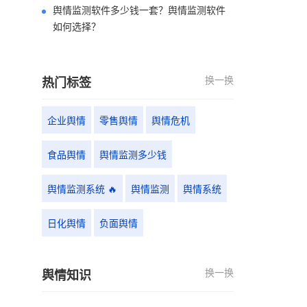
舆情监测软件多少钱一套？舆情监测软件
如何选择？
换一换
热门标签
企业舆情
零售舆情
舆情危机
食品舆情
舆情监测多少钱
舆情监测系统 🔥
舆情监测
舆情系统
日化舆情
负面舆情
换一换
舆情知识