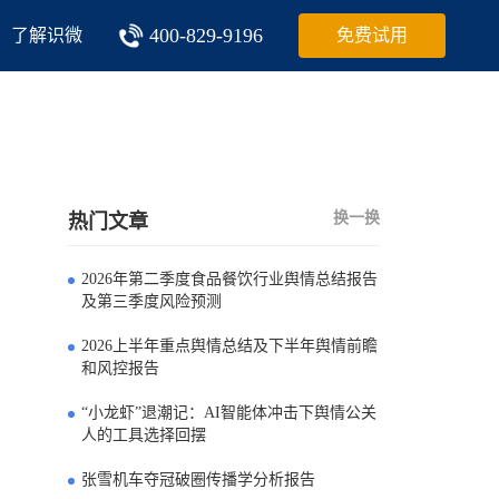
400-829-9196
了解识微
免费试用
换一换
热门文章
2026年第二季度食品餐饮行业舆情总结报告
0
及第三季度风险预测
2026上半年重点舆情总结及下半年舆情前瞻
1
和风控报告
“小龙虾”退潮记：AI智能体冲击下舆情公关
2
人的工具选择回摆
张雪机车夺冠破圈传播学分析报告
3