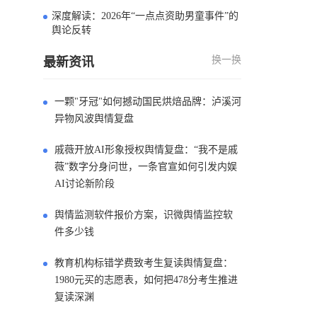
深度解读：2026年“一点点资助男童事件”的
4
舆论反转
换一换
最新资讯
一颗"牙冠"如何撼动国民烘焙品牌：泸溪河
异物风波舆情复盘
戚薇开放AI形象授权舆情复盘：“我不是戚
薇”数字分身问世，一条官宣如何引发内娱
AI讨论新阶段
舆情监测软件报价方案，识微舆情监控软
件多少钱
教育机构标错学费致考生复读舆情复盘：
1980元买的志愿表，如何把478分考生推进
复读深渊