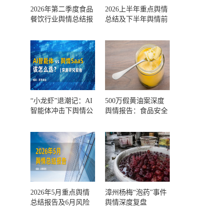
2026年第二季度食品
2026上半年重点舆情
餐饮行业舆情总结报
总结及下半年舆情前
告及第三季度风险预
瞻和风控报告
测
“小龙虾”退潮记：AI
500万假黄油案深度
智能体冲击下舆情公
舆情报告：食品安全
关人的工具选择回摆
监管，到底失守在哪
一环？
2026年5月重点舆情
漳州杨梅“泡药”事件
总结报告及6月风险
舆情深度复盘
预警