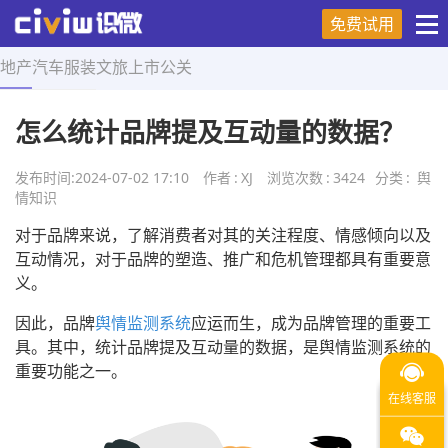
免费试用
地产
汽车
服装
文旅
上市
公关
首页
>
舆情知识
>
正文
怎么统计品牌提及互动量的数据？
发布时间:
2024-07-02 17:10
作者
:
XJ
浏览次数
:
3424
分类
:
舆
情知识
对于品牌来说，了解消费者对其的关注程度、情感倾向以及
互动情况，对于品牌的塑造、推广和危机管理都具有重要意
义。
因此，品牌
舆情监测系统
应运而生，成为品牌管理的重要工
具。其中，统计品牌提及互动量的数据，是舆情监测系统的
重要功能之一。