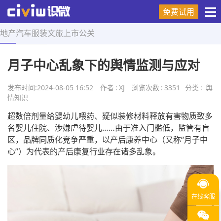
免费试用
地产
汽车
服装
文旅
上市
公关
首页
>
舆情知识
>
正文
月子中心乱象下的舆情监测与应对
发布时间:
2024-08-05 16:52
作者
:
XJ
浏览次数
:
3351
分类
:
舆
情知识
超数倍剂量给婴幼儿喂药、疑似装修材料释放有害物质致多
名婴儿住院、涉嫌虐待婴儿……由于准入门槛低，监管有盲
区，品牌同质化竞争严重，以产后康养中心（又称“月子中
心”）为代表的产后康复行业存在诸多乱象。