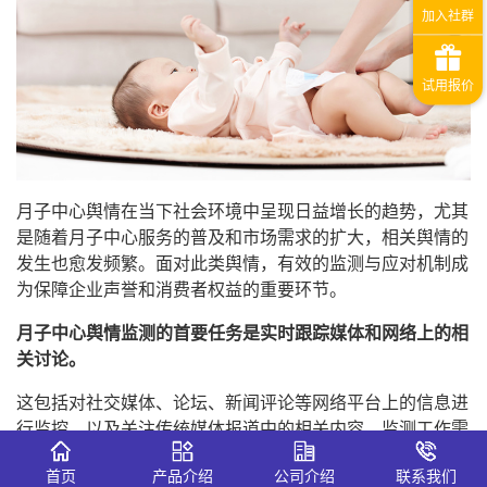
月子中心舆情在当下社会环境中呈现日益增长的趋势，尤其
是随着月子中心服务的普及和市场需求的扩大，相关舆情的
发生也愈发频繁。面对此类舆情，有效的监测与应对机制成
为保障企业声誉和消费者权益的重要环节。
月子中心舆情监测的首要任务是实时跟踪媒体和网络上的相
关讨论。
这包括对社交媒体、论坛、新闻评论等网络平台上的信息进
行监控，以及关注传统媒体报道中的相关内容。监测工作需
要运用专业的
舆情监测系统
，这些系统能够通过关键词如
首页
产品介绍
公司介绍
联系我们
“月子中心”来自动收集相关的讨论和报道，确保重要信息不