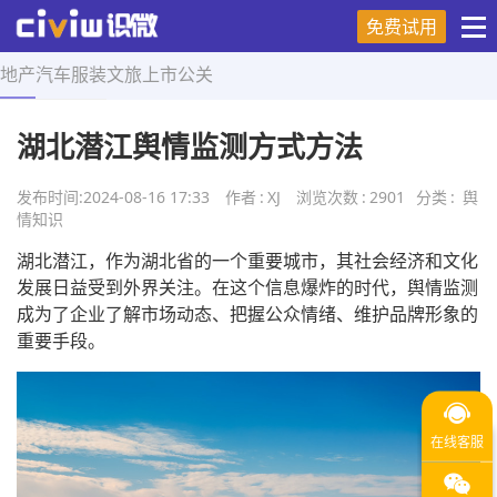
免费试用
地产
汽车
服装
文旅
上市
公关
首页
>
舆情知识
>
正文
湖北潜江舆情监测方式方法
发布时间:
2024-08-16 17:33
作者
:
XJ
浏览次数
:
2901
分类
:
舆
情知识
湖北潜江，作为湖北省的一个重要城市，其社会经济和文化
发展日益受到外界关注。在这个信息爆炸的时代，舆情监测
成为了企业了解市场动态、把握公众情绪、维护品牌形象的
重要手段。