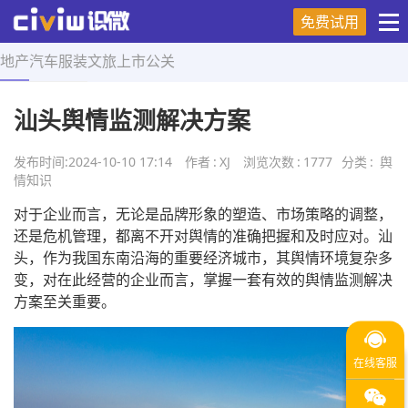
免费试用
地产
汽车
服装
文旅
上市
公关
首页
>
舆情知识
>
正文
汕头舆情监测解决方案
发布时间:
2024-10-10 17:14
作者
:
XJ
浏览次数
:
1777
分类
:
舆
情知识
对于企业而言，无论是品牌形象的塑造、市场策略的调整，
还是危机管理，都离不开对舆情的准确把握和及时应对。汕
头，作为我国东南沿海的重要经济城市，其舆情环境复杂多
变，对在此经营的企业而言，掌握一套有效的舆情监测解决
方案至关重要。