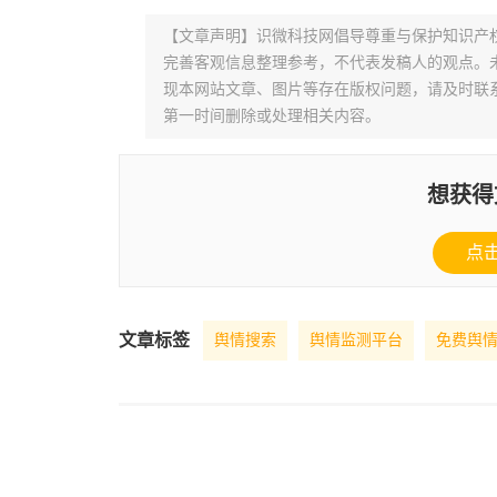
【文章声明】识微科技网倡导尊重与保护知识产
完善客观信息整理参考，不代表发稿人的观点。
现本网站文章、图片等存在版权问题，请及时联系并发邮件至
第一时间删除或处理相关内容。
想获得
点
文章标签
舆情搜索
舆情监测平台
免费舆