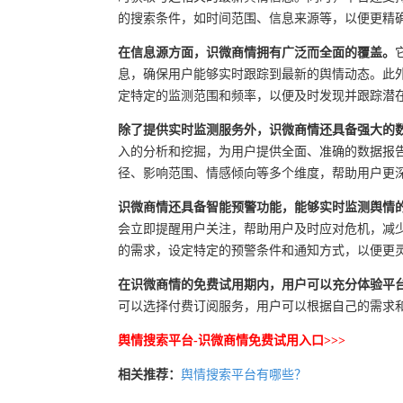
的搜索条件，如时间范围、信息来源等，以便更精
在信息源方面，识微商情拥有广泛而全面的覆盖。
息，确保用户能够实时跟踪到最新的舆情动态。此
定特定的监测范围和频率，以便及时发现并跟踪潜
除了提供实时监测服务外，识微商情还具备强大的
入的分析和挖掘，为用户提供全面、准确的数据报
径、影响范围、情感倾向等多个维度，帮助用户更
识微商情还具备智能预警功能，能够实时监测舆情
会立即提醒用户关注，帮助用户及时应对危机，减
的需求，设定特定的预警条件和通知方式，以便更
在识微商情的免费试用期内，用户可以充分体验平
可以选择付费订阅服务，用户可以根据自己的需求
舆情搜索平台-识微商情免费试用入口>>>
相关推荐：
舆情搜索平台有哪些？