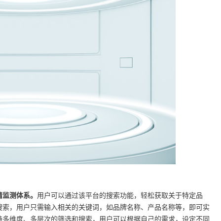
情监测体系。
用户可以通过该平台的搜索功能，轻松获取关于特定品
搜索，用户只需输入相关的关键词，如品牌名称、产品名称等，即可实
持多维度、多层次的筛选和搜索，用户可以根据自己的需求，设定不同