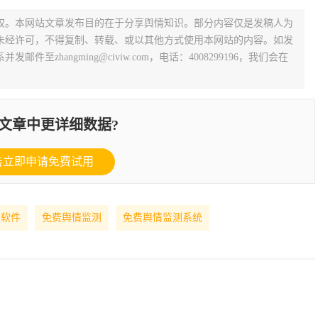
权。本网站文章发布目的在于分享舆情知识。部分内容仅是发稿人为
未经许可，不得复制、转载、或以其他方式使用本网站的内容。如发
zhangming@civiw.com，电话：4008299196，我们会在
文章中更详细数据?
击立即申请免费试用
情软件
免费舆情监测
免费舆情监测系统