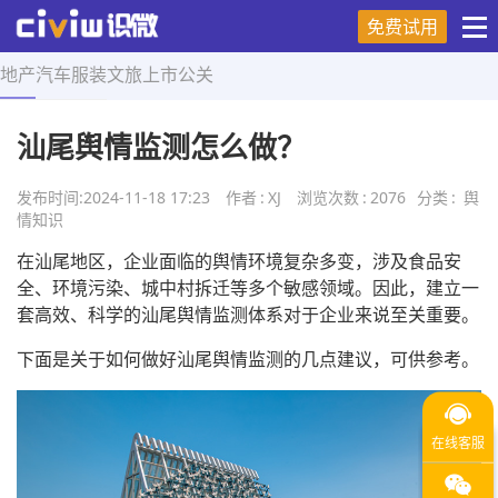
免费试用
地产
汽车
服装
文旅
上市
公关
首页
>
舆情知识
>
正文
汕尾舆情监测怎么做？
发布时间:
2024-11-18 17:23
作者
:
XJ
浏览次数
:
2076
分类
:
舆
情知识
在汕尾地区，企业面临的舆情环境复杂多变，涉及食品安
全、环境污染、城中村拆迁等多个敏感领域。因此，建立一
套高效、科学的汕尾舆情监测体系对于企业来说至关重要。
下面是关于如何做好汕尾舆情监测的几点建议，可供参考。