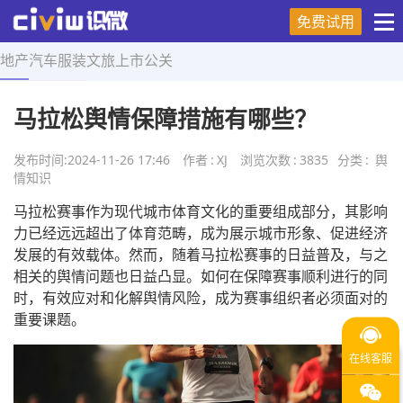
免费试用
地产
汽车
服装
文旅
上市
公关
首页
>
舆情知识
>
正文
马拉松舆情保障措施有哪些？
发布时间:
2024-11-26 17:46
作者
:
XJ
浏览次数
:
3835
分类
:
舆
情知识
马拉松赛事作为现代城市体育文化的重要组成部分，其影响
力已经远远超出了体育范畴，成为展示城市形象、促进经济
发展的有效载体。然而，随着马拉松赛事的日益普及，与之
相关的舆情问题也日益凸显。如何在保障赛事顺利进行的同
时，有效应对和化解舆情风险，成为赛事组织者必须面对的
重要课题。