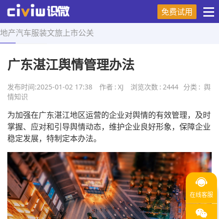
免费试用
地产
汽车
服装
文旅
上市
公关
首页
>
舆情知识
>
正文
广东湛江舆情管理办法
发布时间:
2025-01-02 17:38
作者
:
XJ
浏览次数
:
2444
分类
:
舆
情知识
为加强在广东湛江地区运营的企业对舆情的有效管理，及时
掌握、应对和引导舆情动态，维护企业良好形象，保障企业
稳定发展，特制定本办法。