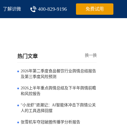
400-829-9196
了解识微
免费试用
换一换
热门文章
2026年第二季度食品餐饮行业舆情总结报告
0
及第三季度风险预测
2026上半年重点舆情总结及下半年舆情前瞻
1
和风控报告
“小龙虾”退潮记：AI智能体冲击下舆情公关
2
人的工具选择回摆
张雪机车夺冠破圈传播学分析报告
3