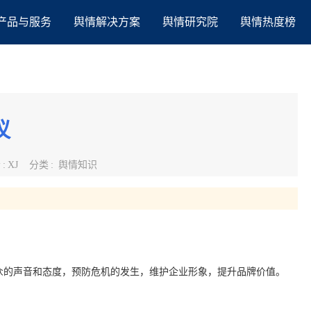
产品与服务
舆情解决方案
舆情研究院
舆情热度榜
议
者
:
XJ
分类
:
舆情知识
。
。
众的声音和态度，预防危机的发生，维护企业形象，提升品牌价值。