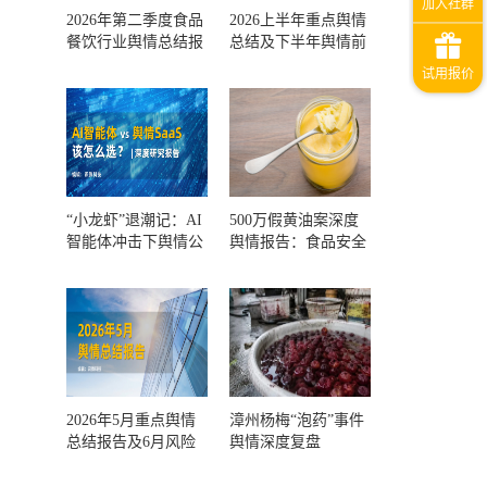
2026年第二季度食品
2026上半年重点舆情
餐饮行业舆情总结报
总结及下半年舆情前
告及第三季度风险预
瞻和风控报告
测
“小龙虾”退潮记：AI
500万假黄油案深度
智能体冲击下舆情公
舆情报告：食品安全
关人的工具选择回摆
监管，到底失守在哪
一环？
2026年5月重点舆情
漳州杨梅“泡药”事件
总结报告及6月风险
舆情深度复盘
预警