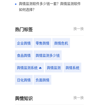
舆情监测软件多少钱一套？舆情监测软件
如何选择？
换一换
热门标签
企业舆情
零售舆情
舆情危机
食品舆情
舆情监测多少钱
舆情监测系统 🔥
舆情监测
舆情系统
日化舆情
负面舆情
换一换
舆情知识