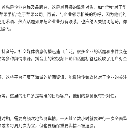
首先是企业名称及品牌名，这是最直接的监测对象，如“华为”对于华
苹果手机”之于苹果公司。再者，与企业领导相关的称呼，因为他们的
通用术语、热点话题如果与企业业务有联系，也应纳入关键词范畴，像
关键词。
、抖音等。社交媒体信息传播迅速且广泛，很多企业的话题和事件会在
论等多种舆情来源。抖音上的短视频评论和话题标签也反映了用户对企
等，这些平台汇聚了海量的新闻资讯，能反映传统媒体对于企业的关注
坛等，这里的用户多是精准的目标客户，他们的意见很有针对性。
键时期，需要高频次地监测舆情，一天甚至数小时就要进行一次全面监
次或者每周几次为宜，但也要确保重要舆情不被遗漏。