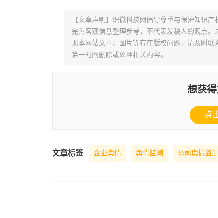
【文章声明】识微科技网倡导尊重与保护知识产
完善客观信息整理参考，不代表发稿人的观点。
现本网站文章、图片等存在版权问题，请及时联系并发邮件至
第一时间删除或处理相关内容。
想获得
点
文章标签
企业舆情
舆情监测
公司舆情监