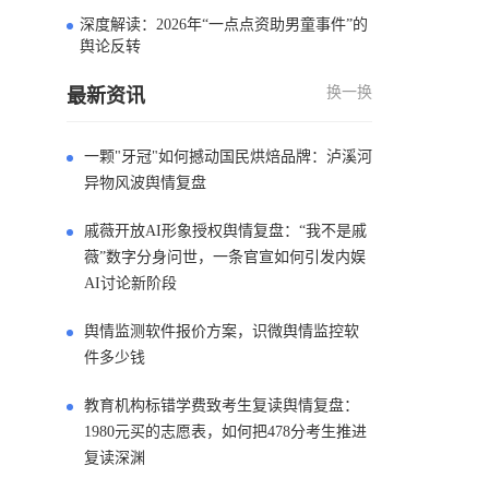
深度解读：2026年“一点点资助男童事件”的
4
舆论反转
换一换
最新资讯
一颗"牙冠"如何撼动国民烘焙品牌：泸溪河
异物风波舆情复盘
戚薇开放AI形象授权舆情复盘：“我不是戚
薇”数字分身问世，一条官宣如何引发内娱
AI讨论新阶段
舆情监测软件报价方案，识微舆情监控软
件多少钱
教育机构标错学费致考生复读舆情复盘：
1980元买的志愿表，如何把478分考生推进
复读深渊