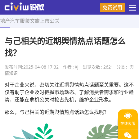
免费试用
地产
汽车
服装
文旅
上市
公关
首页
>
舆情知识
>
正文
与己相关的近期舆情热点话题怎么
找？
发布时间:
2025-04-08 17:32
作者
:
XJ
浏览次数
:
2621
分类
:
舆
情知识
对于企业来说，密切关注近期舆情热点话题至关重要。这不
仅有助于企业及时把握市场动态、了解消费者需求和行业趋
势，还能在危机公关时抢占先机，维护企业形象。
那么，与己相关的近期舆情热点话题怎么找呢？