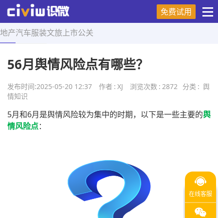
免费试用
地产
汽车
服装
文旅
上市
公关
首页
>
舆情知识
>
正文
56月舆情风险点有哪些？
发布时间:
2025-05-20 12:37
作者
:
XJ
浏览次数
:
2872
分类
:
舆
情知识
5月和6月是舆情风险较为集中的时期，以下是一些主要的
舆
情风险点
：