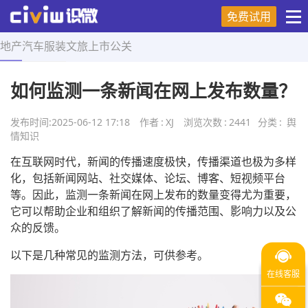
免费试用
地产
汽车
服装
文旅
上市
公关
首页
>
舆情知识
>
正文
如何监测一条新闻在网上发布数量？
发布时间:
2025-06-12 17:18
作者
:
XJ
浏览次数
:
2441
分类
:
舆
情知识
在互联网时代，新闻的传播速度极快，传播渠道也极为多样
化，包括新闻网站、社交媒体、论坛、博客、短视频平台
等。因此，监测一条新闻在网上发布的数量变得尤为重要，
它可以帮助企业和组织了解新闻的传播范围、影响力以及公
众的反馈。
以下是几种常见的监测方法，可供参考。