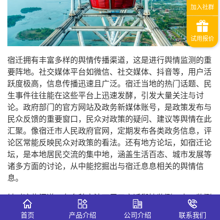
宿迁拥有丰富多样的舆情传播渠道，这是进行舆情监测的重
要阵地。社交媒体平台如微信、社交媒体、抖音等，用户活
跃度极高，信息传播迅速且广泛。宿迁当地的热门话题、民
生事件往往能在这些平台上迅速发酵，引发大量关注与讨
论。政府部门的官方网站及政务新媒体账号，是政策发布与
民众反馈的重要窗口，民众对政策的疑问、建议等舆情在此
汇聚。像宿迁市人民政府官网，定期发布各类政务信息，评
论区常能反映民众对政策的看法。还有地方论坛，如宿迁论
坛，是本地居民交流的集中地，涵盖生活百态、城市发展等
诸多方面的讨论，从中能挖掘出与宿迁息息相关的舆情信
息。
针对这些渠道，有多种方法可用于宿迁舆情监测。人工监测
是较为基础的方式，安排专人浏览各平台信息，筛选与宿迁
首页
产品介绍
公司介绍
联系我们