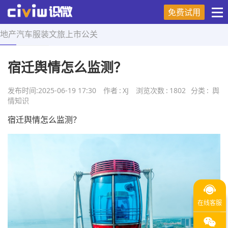
免费试用
地产
汽车
服装
文旅
上市
公关
首页
>
舆情知识
>
正文
宿迁舆情怎么监测？
发布时间:
2025-06-19 17:30
作者
:
XJ
浏览次数
:
1802
分类
:
舆
情知识
宿迁舆情怎么监测？