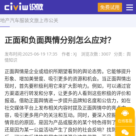
免费试用
地产
汽车
服装
文旅
上市
公关
首页
>
舆情知识
>
正文
正面和负面舆情分别怎么应对？
发布时间:
2025-06-19 17:35
作者
:
XJ
浏览次数
:
3007
分类
:
舆
情知识
正面舆情是企业或组织所期望看到的舆论态势。它能够提升
形象、增加美誉度、吸引更多的资源和机会。当正面舆情出
现时，首先要积极利用它来扩大影响力。例如，可以通过官
方渠道进行转发和分享，让更多的人看到这些积极的评价和
报道。借助正面舆情进一步提升品牌知名度和公信力，如在
社交媒体平台上发布相关内容时提及正面舆情中的亮点内
容，吸引更多用户的关注和互动。同时，要深入挖掘正面舆
情背后的原因，是因为产品或服务的某个特色得到了认可，
还是因为某一公益活动产生了良好的社会反响？找到根源