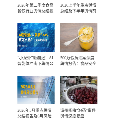
2026年第二季度食品
2026上半年重点舆情
餐饮行业舆情总结报
总结及下半年舆情前
告及第三季度风险预
瞻和风控报告
测
“小龙虾”退潮记：AI
500万假黄油案深度
智能体冲击下舆情公
舆情报告：食品安全
关人的工具选择回摆
监管，到底失守在哪
一环？
2026年5月重点舆情
漳州杨梅“泡药”事件
总结报告及6月风险
舆情深度复盘
预警