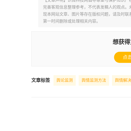
【文章声明】识微科技网倡导尊重与保护知识产
完善客观信息整理参考，不代表发稿人的观点。
现本网站文章、图片等存在版权问题，请及时联系并发邮件至
第一时间删除或处理相关内容。
想获得
点
文章标签
舆论监测
舆情监测方法
舆情解