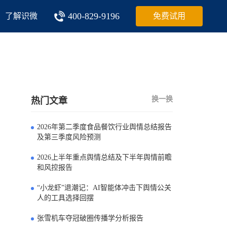
400-829-9196
了解识微
免费试用
换一换
热门文章
2026年第二季度食品餐饮行业舆情总结报告
0
及第三季度风险预测
2026上半年重点舆情总结及下半年舆情前瞻
1
和风控报告
“小龙虾”退潮记：AI智能体冲击下舆情公关
2
人的工具选择回摆
张雪机车夺冠破圈传播学分析报告
3