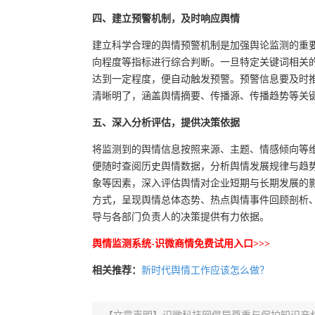
四、建立预警机制，及时响应舆情
建立科学合理的舆情预警机制是加强舆论监测的重
向程度等指标进行综合判断。一旦特定关键词相关
达到一定程度，便自动触发预警。预警信息要及时
清晰明了，涵盖舆情摘要、传播源、传播趋势等关
五、深入分析评估，提供决策依据
将监测到的舆情信息按照来源、主题、情感倾向等
便随时查阅历史舆情数据，分析舆情发展规律与趋
象等因素，深入评估舆情对企业短期与长期发展的
方式，呈现舆情总体态势、热点舆情事件回顾剖析
导与各部门负责人的决策提供有力依据。
舆情监测系统-识微商情免费试用入口>>>
相关推荐：
新时代舆情工作应该怎么做？