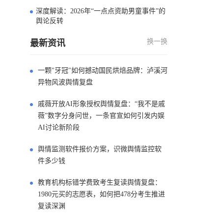
深度解读：2026年“一点点资助男童事件”的
4
舆论反转
换一换
最新资讯
一颗"牙冠"如何撼动国民烘焙品牌：泸溪河
异物风波舆情复盘
戚薇开放AI形象授权舆情复盘：“我不是戚
薇”数字分身问世，一条官宣如何引发内娱
AI讨论新阶段
舆情监测软件报价方案，识微舆情监控软
件多少钱
教育机构标错学费致考生复读舆情复盘：
1980元买的志愿表，如何把478分考生推进
复读深渊