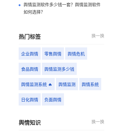
舆情监测软件多少钱一套？舆情监测软件
如何选择？
换一换
热门标签
企业舆情
零售舆情
舆情危机
食品舆情
舆情监测多少钱
舆情监测系统 🔥
舆情监测
舆情系统
日化舆情
负面舆情
换一换
舆情知识