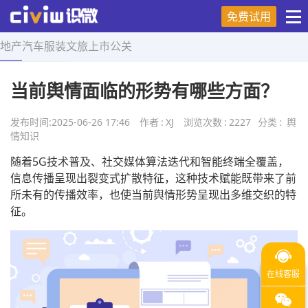
免费试用
地产
汽车
服装
文旅
上市
公关
首页
>
舆情知识
>
正文
当前舆情面临的形势有哪些方面？
发布时间:
2025-06-26 17:46
作者
:
XJ
浏览次数
:
2227
分类
:
舆
情知识
随着5G技术普及、社交媒体算法迭代和智能终端全覆盖，
信息传播呈现出裂变式扩散特征，这种技术赋能既带来了前
所未有的传播效率，也使当前舆情形势呈现出多维交织的特
征。