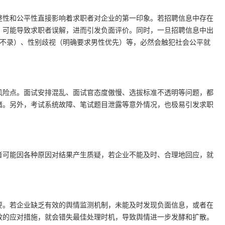
整性和公平性直接影响着求职者对企业的第一印象。若招聘信息中存在
，可能导致求职者误解，进而引发负面评价。同时，一旦招聘信息中出
 院校不录）、性别歧视（明确要求男性优先）等，必然会触犯社会公平就
风险点。面试安排混乱、面试官态度傲慢、选拔标准不透明等问题，都
绪。另外，考试系统故障、笔试题目泄露等意外情况，也极易引发求职
者可能因各种原因对结果产生质疑，若企业不能及时、合理地回应，就
要。若企业缺乏有效的舆情监测机制，未能及时发现负面信息，或者在
效的应对措施，就会错失最佳处理时机，导致舆情进一步发酵和扩散。