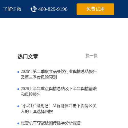
400-829-9196
了解识微
免费试用
换一换
热门文章
2026年第二季度食品餐饮行业舆情总结报告
0
及第三季度风险预测
2026上半年重点舆情总结及下半年舆情前瞻
1
和风控报告
“小龙虾”退潮记：AI智能体冲击下舆情公关
2
人的工具选择回摆
张雪机车夺冠破圈传播学分析报告
3