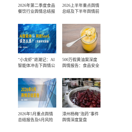
2026年第二季度食品
2026上半年重点舆情
餐饮行业舆情总结报
总结及下半年舆情前
告及第三季度风险预
瞻和风控报告
测
“小龙虾”退潮记：AI
500万假黄油案深度
智能体冲击下舆情公
舆情报告：食品安全
关人的工具选择回摆
监管，到底失守在哪
一环？
2026年5月重点舆情
漳州杨梅“泡药”事件
总结报告及6月风险
舆情深度复盘
预警