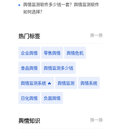
舆情监测软件多少钱一套？舆情监测软件
如何选择？
换一换
热门标签
企业舆情
零售舆情
舆情危机
食品舆情
舆情监测多少钱
舆情监测系统 🔥
舆情监测
舆情系统
日化舆情
负面舆情
换一换
舆情知识