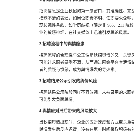
招聘信息是企业秋招的第一扇窗口，其准确性、完
模糊不清的表述，如岗位职责不明、任职要求含糊
现歧视性条款，如学历歧视（限定非 985、211
业的敏感神经，在社交媒体上迅速引发舆论风暴。
2.招聘流程中的舆情隐患
招聘流程的合理性与公正性是秋招舆情的又一关键
可能让求职者感到不满，从而通过网络平台宣泄情
者的质疑与愤怒，成为舆情爆发的导火索。
3.招聘结果公示引发的舆情风险
招聘结果公示阶段同样不容忽视。未被录用的求职
可能引发负面舆情。
4.舆情应对滞后带来的风险放大
当秋招舆情出现时，企业的应对速度和方式至关重
舆情发生后反应迟缓，没有在第一时间采取积极有