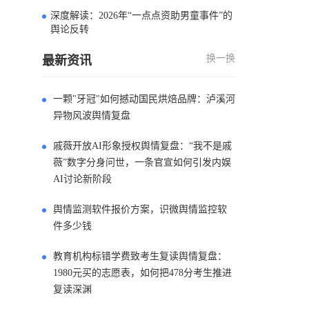
深度解读：2026年“一点点资助男童事件”的
4
舆论反转
换一换
最新资讯
一颗"牙冠"如何撼动国民烘焙品牌：泸溪河
异物风波舆情复盘
戚薇开放AI形象授权舆情复盘：“我不是戚
薇”数字分身问世，一条官宣如何引发内娱
AI讨论新阶段
舆情监测软件报价方案，识微舆情监控软
件多少钱
教育机构标错学费致考生复读舆情复盘：
1980元买的志愿表，如何把478分考生推进
复读深渊