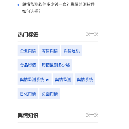
舆情监测软件多少钱一套？舆情监测软件
如何选择？
换一换
热门标签
企业舆情
零售舆情
舆情危机
食品舆情
舆情监测多少钱
舆情监测系统 🔥
舆情监测
舆情系统
日化舆情
负面舆情
换一换
舆情知识