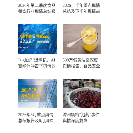
2026年第二季度食品
2026上半年重点舆情
餐饮行业舆情总结报
总结及下半年舆情前
告及第三季度风险预
瞻和风控报告
测
“小龙虾”退潮记：AI
500万假黄油案深度
智能体冲击下舆情公
舆情报告：食品安全
关人的工具选择回摆
监管，到底失守在哪
一环？
2026年5月重点舆情
漳州杨梅“泡药”事件
总结报告及6月风险
舆情深度复盘
预警