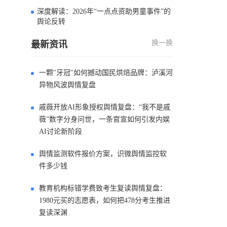
深度解读：2026年“一点点资助男童事件”的
4
舆论反转
换一换
最新资讯
一颗"牙冠"如何撼动国民烘焙品牌：泸溪河
异物风波舆情复盘
戚薇开放AI形象授权舆情复盘：“我不是戚
薇”数字分身问世，一条官宣如何引发内娱
AI讨论新阶段
舆情监测软件报价方案，识微舆情监控软
件多少钱
教育机构标错学费致考生复读舆情复盘：
1980元买的志愿表，如何把478分考生推进
复读深渊