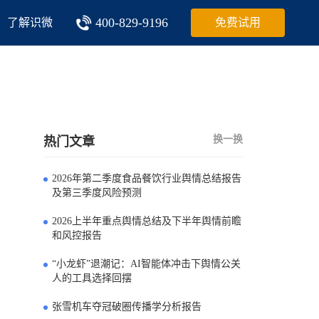
400-829-9196
了解识微
免费试用
换一换
热门文章
2026年第二季度食品餐饮行业舆情总结报告
0
及第三季度风险预测
2026上半年重点舆情总结及下半年舆情前瞻
1
和风控报告
“小龙虾”退潮记：AI智能体冲击下舆情公关
2
人的工具选择回摆
张雪机车夺冠破圈传播学分析报告
3