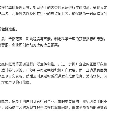
这样的舆情管理系统，对网络上的各类信息源进行实时监测。通过设定
产品名、高管姓名以及所在行业的热点词汇等，确保能第一时间捕捉到
前做好准备。
性质、传播范围、影响程度等因素，制定科学合理的预警指标和级别。
出警报，企业即刻启动对应的应急预案。
交媒体账号等渠道进行广泛宣传和推广，进一步提升企业的正面形象和
，适时参与讨论，巧妙引导舆论朝着积极方向发展。而一旦遭遇负面舆
速查明事实真相，然后及时通过权威渠道发布准确信息，澄清误解。必
，增强声明的可信度。
对能力，使员工明白自身言行对企业声誉的重要影响，避免因员工的不
制，鼓励员工及时发现并报告潜在的舆情问题，形成全员参与的舆情管