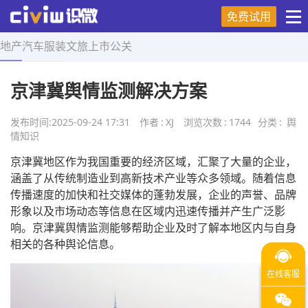
免费试用
地产
汽车
服装
文旅
上市
公关
首页
>
舆情知识
>
正文
京津冀舆情监测解决方案
发布时间:
2025-09-24 17:31
作者
:
XJ
浏览次数
:
1744
分类
:
舆
情知识
京津冀地区作为我国重要的经济区域，汇聚了大量的企业，
涵盖了从传统制造业到高新技术产业等众多领域。随着信息
传播速度的加快和社交媒体的蓬勃发展，企业的声誉、品牌
形象以及市场动态等信息在区域内迅速传播并产生广泛影
响。京津冀舆情监测能够帮助企业及时了解本地区内与自身
相关的各种舆论信息。