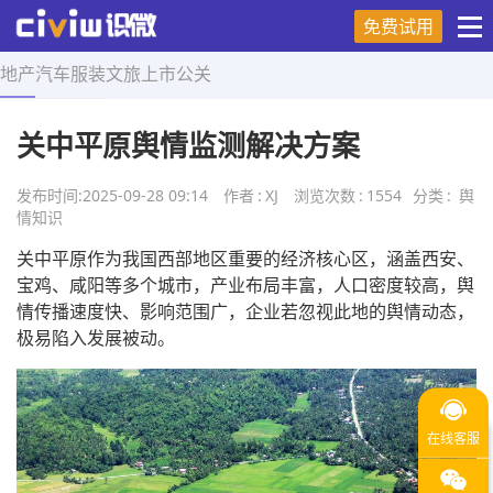
免费试用
地产
汽车
服装
文旅
上市
公关
首页
>
舆情知识
>
正文
关中平原舆情监测解决方案
发布时间:
2025-09-28 09:14
作者
:
XJ
浏览次数
:
1554
分类
:
舆
情知识
关中平原作为我国西部地区重要的经济核心区，涵盖西安、
宝鸡、咸阳等多个城市，产业布局丰富，人口密度较高，舆
情传播速度快、影响范围广，企业若忽视此地的舆情动态，
极易陷入发展被动。