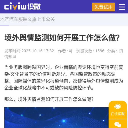
免费试用
地产
汽车
服装
文旅
上市
公关
首页
>
舆情知识
>
正文
境外舆情监测如何开展工作怎么做？
发布时间:
2025-10-16 17:32
作者
:
XJ
浏览次数
:
1586
分类
:
舆
情知识
当业务版图跨越国界时，企业面临的舆论环境也变得空前复
杂-文化背景下的价值判断差异、各国监管政策的动态调
整、国际媒体的差异化报道倾向，都使得境外舆情监测成为
企业全球化战略中不可或缺的风险防控环节。
那么，境外舆情监测如何开展工作怎么做呢？