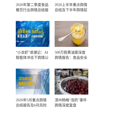
2026年第二季度食品
2026上半年重点舆情
餐饮行业舆情总结报
总结及下半年舆情前
告及第三季度风险预
瞻和风控报告
测
“小龙虾”退潮记：AI
500万假黄油案深度
智能体冲击下舆情公
舆情报告：食品安全
关人的工具选择回摆
监管，到底失守在哪
一环？
2026年5月重点舆情
漳州杨梅“泡药”事件
总结报告及6月风险
舆情深度复盘
预警