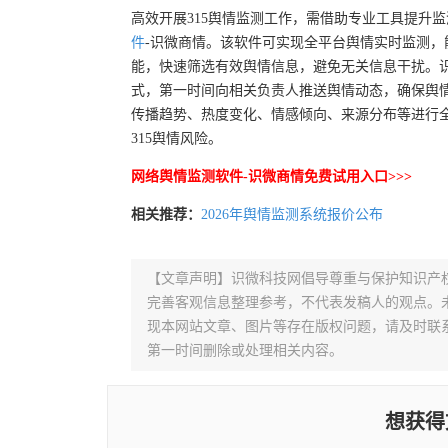
高效开展315舆情监测工作，需借助专业工具提升
件
-识微商情。该软件可实现全平台舆情实时监测，
能，快速筛选有效舆情信息，避免无关信息干扰。
式，第一时间向相关负责人推送舆情动态，确保舆情
传播趋势、热度变化、情感倾向、来源分布等进行
315舆情风险。
网络舆情监测软件-识微商情免费试用入口>>>
相关推荐：
2026年舆情监测系统报价公布
【文章声明】识微科技网倡导尊重与保护知识产
完善客观信息整理参考，不代表发稿人的观点。
现本网站文章、图片等存在版权问题，请及时联系并发邮件至
第一时间删除或处理相关内容。
想获得