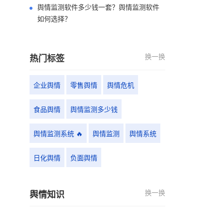
舆情监测软件多少钱一套？舆情监测软件
如何选择？
换一换
热门标签
企业舆情
零售舆情
舆情危机
食品舆情
舆情监测多少钱
舆情监测系统 🔥
舆情监测
舆情系统
日化舆情
负面舆情
换一换
舆情知识