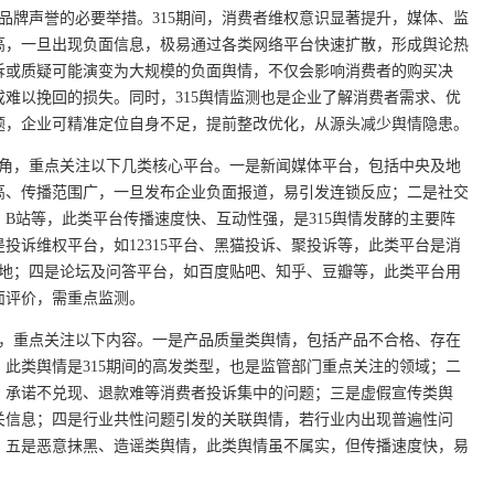
护品牌声誉的必要举措。315期间，消费者维权意识显著提升，媒体、监
高，一旦出现负面信息，极易通过各类网络平台快速扩散，形成舆论热
诉或质疑可能演变为大规模的负面舆情，不仅会影响消费者的购买决
难以挽回的损失。同时，315舆情监测也是企业了解消费者需求、优
题，企业可精准定位自身不足，提前整改优化，从源头减少舆情隐患。
死角，重点关注以下几类核心平台。一是新闻媒体平台，包括中央及地
高、传播范围广，一旦发布企业负面报道，易引发连锁反应；二是社交
B站等，此类平台传播速度快、互动性强，是315舆情发酵的主要阵
投诉维权平台，如12315平台、黑猫投诉、聚投诉等，此类平台是消
源地；四是论坛及问答平台，如百度贴吧、知乎、豆瓣等，此类平台用
面评价，需重点监测。
点，重点关注以下内容。一是产品质量类舆情，包括产品不合格、存在
此类舆情是315期间的高发类型，也是监管部门重点关注的领域；二
、承诺不兑现、退款难等消费者投诉集中的问题；三是虚假宣传类舆
关信息；四是行业共性问题引发的关联舆情，若行业内出现普遍性问
；五是恶意抹黑、造谣类舆情，此类舆情虽不属实，但传播速度快，易