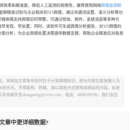
监测效率和精准度，降低人工监测的局限性，推荐使用网络
舆情监测软
能够精准识别与企业相关的315舆情，通过关键词设置、语义分析等功
识微商情支持舆情实时预警，可通过短信、邮件、系统消息等多种方
早发现、早处置；同时，该软件可生成舆情分析报告，对315舆情的
全面分析，为企业舆情处置决策提供数据支撑，帮助企业精准应对各类
权。本网站文章发布目的在于分享舆情知识。部分内容仅是发稿人为
未经许可，不得复制、转载、或以其他方式使用本网站的内容。如发
zhangming@civiw.com，电话：4008299196，我们会在
文章中更详细数据?