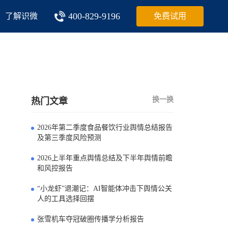
400-829-9196
了解识微
免费试用
换一换
热门文章
2026年第二季度食品餐饮行业舆情总结报告
0
及第三季度风险预测
2026上半年重点舆情总结及下半年舆情前瞻
1
和风控报告
“小龙虾”退潮记：AI智能体冲击下舆情公关
2
人的工具选择回摆
张雪机车夺冠破圈传播学分析报告
3