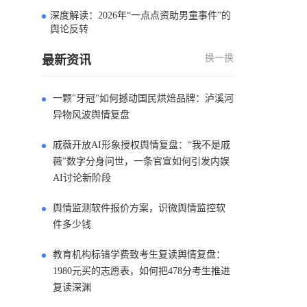
深度解读：2026年“一点点资助男童事件”的
4
舆论反转
换一换
最新资讯
一颗"牙冠"如何撼动国民烘焙品牌：泸溪河
异物风波舆情复盘
戚薇开放AI形象授权舆情复盘：“我不是戚
薇”数字分身问世，一条官宣如何引发内娱
AI讨论新阶段
舆情监测软件报价方案，识微舆情监控软
件多少钱
教育机构标错学费致考生复读舆情复盘：
1980元买的志愿表，如何把478分考生推进
复读深渊