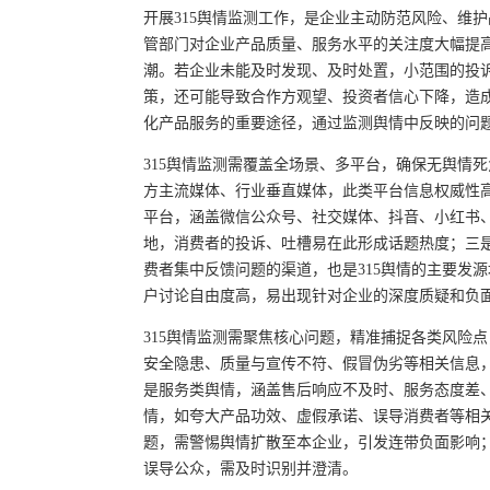
开展315舆情监测工作，是企业主动防范风险、维
管部门对企业产品质量、服务水平的关注度大幅提
潮。若企业未能及时发现、及时处置，小范围的投
策，还可能导致合作方观望、投资者信心下降，造成
化产品服务的重要途径，通过监测舆情中反映的问
315舆情监测需覆盖全场景、多平台，确保无舆情
方主流媒体、行业垂直媒体，此类平台信息权威性
平台，涵盖微信公众号、社交媒体、抖音、小红书、
地，消费者的投诉、吐槽易在此形成话题热度；三是
费者集中反馈问题的渠道，也是315舆情的主要发
户讨论自由度高，易出现针对企业的深度质疑和负
315舆情监测需聚焦核心问题，精准捕捉各类风险
安全隐患、质量与宣传不符、假冒伪劣等相关信息，
是服务类舆情，涵盖售后响应不及时、服务态度差
情，如夸大产品功效、虚假承诺、误导消费者等相
题，需警惕舆情扩散至本企业，引发连带负面影响
误导公众，需及时识别并澄清。