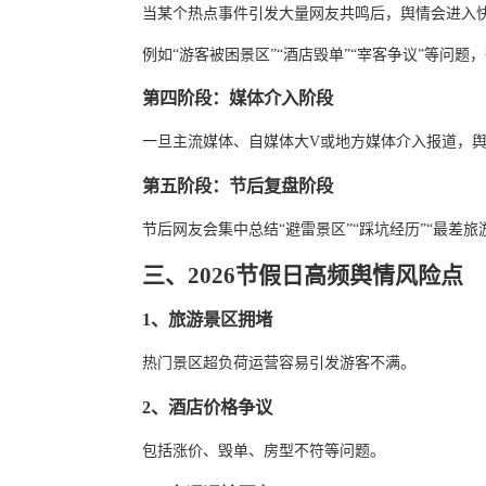
当某个热点事件引发大量网友共鸣后，舆情会进入
例如“游客被困景区”“酒店毁单”“宰客争议”等问题
第四阶段：媒体介入阶段
一旦主流媒体、自媒体大V或地方媒体介入报道，
第五阶段：节后复盘阶段
节后网友会集中总结“避雷景区”“踩坑经历”“最差旅
三、2026节假日高频舆情风险点
1、旅游景区拥堵
热门景区超负荷运营容易引发游客不满。
2、酒店价格争议
包括涨价、毁单、房型不符等问题。