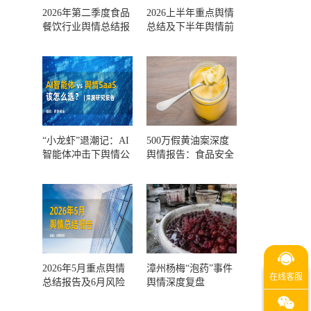
2026年第二季度食品
2026上半年重点舆情
餐饮行业舆情总结报
总结及下半年舆情前
告及第三季度风险预
瞻和风控报告
测
“小龙虾”退潮记：AI
500万假黄油案深度
智能体冲击下舆情公
舆情报告：食品安全
关人的工具选择回摆
监管，到底失守在哪
一环？
2026年5月重点舆情
漳州杨梅“泡药”事件
总结报告及6月风险
舆情深度复盘
预警