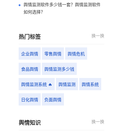
舆情监测软件多少钱一套？舆情监测软件
如何选择？
换一换
热门标签
企业舆情
零售舆情
舆情危机
食品舆情
舆情监测多少钱
舆情监测系统 🔥
舆情监测
舆情系统
日化舆情
负面舆情
换一换
舆情知识