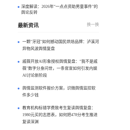
深度解读：2026年“一点点资助男童事件”的
4
舆论反转
换一换
最新资讯
一颗"牙冠"如何撼动国民烘焙品牌：泸溪河
异物风波舆情复盘
戚薇开放AI形象授权舆情复盘：“我不是戚
薇”数字分身问世，一条官宣如何引发内娱
AI讨论新阶段
舆情监测软件报价方案，识微舆情监控软
件多少钱
教育机构标错学费致考生复读舆情复盘：
1980元买的志愿表，如何把478分考生推进
复读深渊