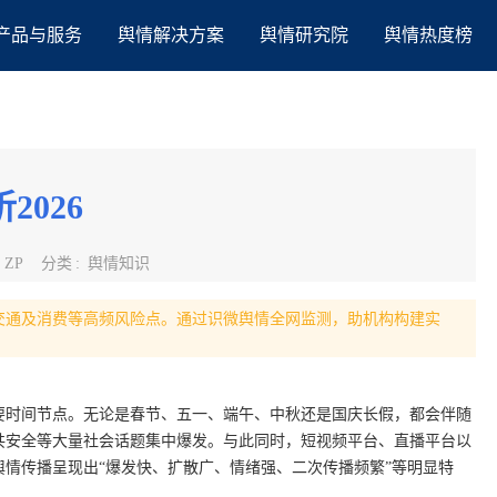
产品与服务
舆情解决方案
舆情研究院
舆情热度榜
026
:
ZP
分类
:
舆情知识
、交通及消费等高频风险点。通过识微舆情全网监测，助机构构建实
重要时间节点。无论是春节、五一、端午、中秋还是国庆长假，都会伴随
共安全等大量社会话题集中爆发。与此同时，短视频平台、直播平台以
情传播呈现出“爆发快、扩散广、情绪强、二次传播频繁”等明显特