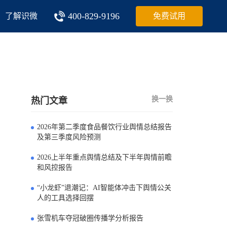
400-829-9196
了解识微
免费试用
换一换
热门文章
2026年第二季度食品餐饮行业舆情总结报告
0
及第三季度风险预测
2026上半年重点舆情总结及下半年舆情前瞻
1
和风控报告
“小龙虾”退潮记：AI智能体冲击下舆情公关
2
人的工具选择回摆
张雪机车夺冠破圈传播学分析报告
3