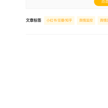
点
文章标签
小红书/豆瓣/知乎
舆情监控
舆情