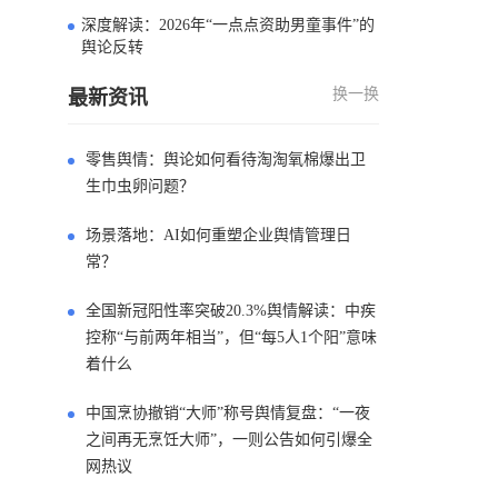
深度解读：2026年“一点点资助男童事件”的
4
舆论反转
换一换
最新资讯
零售舆情：舆论如何看待淘淘氧棉爆出卫
生巾虫卵问题？
场景落地：AI如何重塑企业舆情管理日
常？
全国新冠阳性率突破20.3%舆情解读：中疾
控称“与前两年相当”，但“每5人1个阳”意味
着什么
中国烹协撤销“大师”称号舆情复盘：“一夜
之间再无烹饪大师”，一则公告如何引爆全
网热议