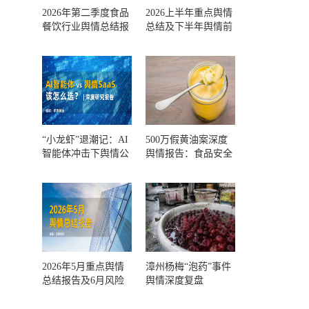
2026年第二季度食品
2026上半年重点舆情
餐饮行业舆情总结报
总结及下半年舆情前
告及第三季度风险预
瞻和风控报告
测
“小龙虾”退潮记：AI
500万假黄油案深度
智能体冲击下舆情公
舆情报告：食品安全
关人的工具选择回摆
监管，到底失守在哪
一环？
2026年5月重点舆情
漳州杨梅“泡药”事件
总结报告及6月风险
舆情深度复盘
预警