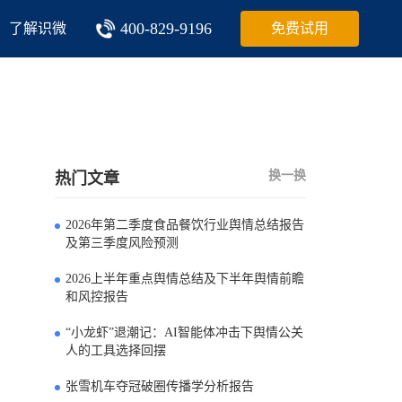
400-829-9196
了解识微
免费试用
换一换
热门文章
2026年第二季度食品餐饮行业舆情总结报告
0
及第三季度风险预测
2026上半年重点舆情总结及下半年舆情前瞻
1
和风控报告
“小龙虾”退潮记：AI智能体冲击下舆情公关
2
人的工具选择回摆
张雪机车夺冠破圈传播学分析报告
3