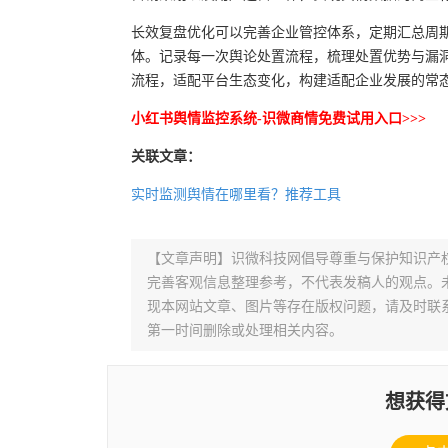
长效复盘优化可以完善企业管控体系，定期汇总周
体。记录每一次舆论处置流程，梳理处置优势与漏
流程，适配平台生态变化，构建适配企业发展的常
小红书舆情监控系统-识微商情免费试用入口>>>
关联文章：
实时监测舆情在哪里看？推荐工具
【文章声明】识微科技网倡导尊重与保护知识产
完善客观信息整理参考，不代表发稿人的观点。
现本网站文章、图片等存在版权问题，请及时联系并发邮件至
第一时间删除或处理相关内容。
想获得