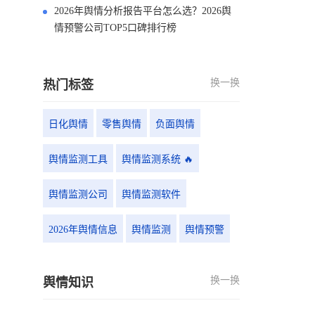
2026年舆情分析报告平台怎么选？2026舆
情预警公司TOP5口碑排行榜
换一换
热门标签
日化舆情
零售舆情
负面舆情
舆情监测工具
舆情监测系统 🔥
舆情监测公司
舆情监测软件
2026年舆情信息
舆情监测
舆情预警
换一换
舆情知识