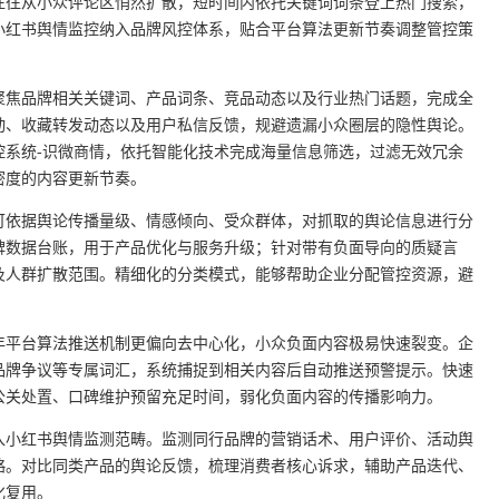
往往从小众评论区悄然扩散，短时间内依托关键词词条登上热门搜索，
小红书舆情监控纳入品牌风控体系，贴合平台算法更新节奏调整管控策
聚焦品牌相关关键词、产品词条、竞品动态以及行业热门话题，完成全
动、收藏转发动态以及用户私信反馈，规避遗漏小众圈层的隐性舆论。
控系统-识微商情，依托智能化技术完成海量信息筛选，过滤无效冗余
密度的内容更新节奏。
可依据舆论传播量级、情感倾向、受众群体，对抓取的舆论信息进行分
碑数据台账，用于产品优化与服务升级；针对带有负面导向的质疑言
及人群扩散范围。精细化的分类模式，能够帮助企业分配管控资源，避
6年平台算法推送机制更偏向去中心化，小众负面内容极易快速裂变。企
品牌争议等专属词汇，系统捕捉到相关内容后自动推送预警提示。快速
公关处置、口碑维护预留充足时间，弱化负面内容的传播影响力。
入小红书舆情监测范畴。监测同行品牌的营销话术、用户评价、活动舆
略。对比同类产品的舆论反馈，梳理消费者核心诉求，辅助产品迭代、
化复用。