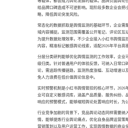
等载体，都会成为舆论发酵的载体。品牌负面舆论
给品牌口碑造成不可逆影响。现阶段多数企业会把
略，降低舆论突发风险。
常态化的数据抓取是舆情监测的基础环节，企业需
域内容捕捉。监测范围需覆盖公开笔记、评论区互
为提升数据处理效率，不少企业接入小红书舆情监
内容，精准标记敏感舆论线索，适配2026年平台高
分层分类研判能够优化舆情监测的工作效率，企业
级归类。针对普通用户的体验反馈，可纳入日常口
论，需追踪传播链路，监测热度涨幅、互动增速以
免人力浪费在低价值舆论信息中。
实时预警机制是小红书舆情管控的核心环节，202
业可自定义敏感词库，涵盖产品质量、服务纠纷、
响应的预警模式，能够缩短舆论处置响应时长，为
行业竞争加剧的背景下，竞品舆论动态同样需要纳
情，能够提炼行业舆论痛点，优化自身品牌运营策
营销策划以及用户运营工作，实现舆情数据的商业