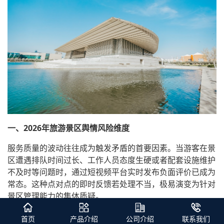
一、2026年旅游景区舆情风险维度
服务质量的波动往往成为触发矛盾的首要因素。当游客在景
区遭遇排队时间过长、工作人员态度生硬或者配套设施维护
不及时等问题时，通过短视频平台实时发布负面评价已成为
常态。这种点对点的即时反馈若处理不当，极易演变为针对
景区管理能力的集体质疑。
价格透明度与公平性同样处于舆论的显微镜下。2026年的
首页
产品介绍
公司介绍
联系我们