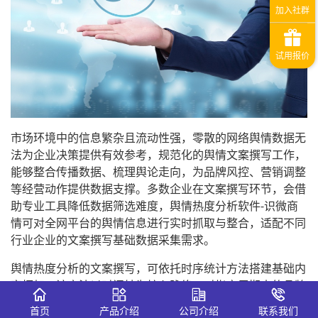
市场环境中的信息繁杂且流动性强，零散的网络舆情数据无
法为企业决策提供有效参考，规范化的舆情文案撰写工作，
能够整合传播数据、梳理舆论走向，为品牌风控、营销调整
等经营动作提供数据支撑。多数企业在文案撰写环节，会借
助专业工具降低数据筛选难度，舆情热度分析软件-识微商
情可对全网平台的舆情信息进行实时抓取与整合，适配不同
行业企业的文案撰写基础数据采集需求。
舆情热度分析的文案撰写，可依托时序统计方法搭建基础内
容框架。该方法以时间轴为核心脉络，对指定周期内的品牌
相关舆情信息进行分层梳理，记录话题传播的流量波动、平
首页
产品介绍
公司介绍
联系我们