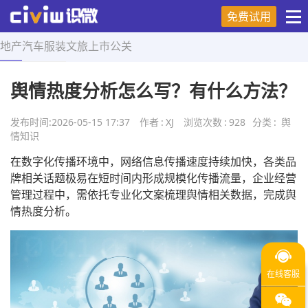
免费试用
地产
汽车
服装
文旅
上市
公关
首页
>
舆情知识
>
正文
舆情热度分析怎么写？有什么方法？
发布时间:
2026-05-15 17:37
作者
:
XJ
浏览次数
:
928
分类
:
舆
情知识
在数字化传播环境中，网络信息传播速度持续加快，各类品
牌相关话题极易在短时间内形成规模化传播流量，企业经营
管理过程中，需依托专业化文案梳理舆情相关数据，完成舆
情热度分析。