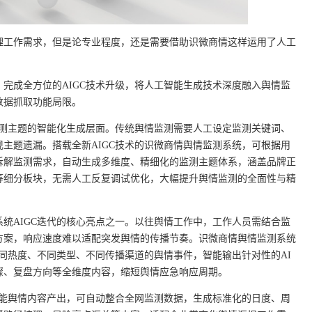
理工作需求，但是论专业程度，还是需要借助识微商情这样运用了人工
完成全方位的AIGC技术升级，将人工智能生成技术深度融入舆情监
数据抓取功能局限。
监测主题的智能化生成层面。传统舆情监测需要人工设定监测关键词、
主题遗漏。搭载全新AIGC技术的识微商情舆情监测系统，可根据用
拆解监测需求，自动生成多维度、精细化的监测主题体系，涵盖品牌正
等细分板块，无需人工反复调试优化，大幅提升舆情监测的全面性与精
统AIGC迭代的核心亮点之一。以往舆情工作中，工作人员需结合监
方案，响应速度难以适配突发舆情的传播节奏。识微商情舆情监测系统
不同热度、不同类型、不同传播渠道的舆情事件，智能输出针对性的AI
骤、复盘方向等全维度内容，缩短舆情应急响应周期。
赋能舆情内容产出，可自动整合全网监测数据，生成标准化的日度、周