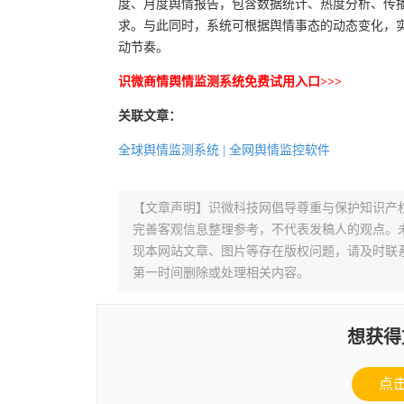
度、月度舆情报告，包含数据统计、热度分析、传
求。与此同时，系统可根据舆情事态的动态变化，
动节奏。
识微商情舆情监测系统免费试用入口>>>
关联文章：
全球舆情监测系统 | 全网舆情监控软件
【文章声明】识微科技网倡导尊重与保护知识产
完善客观信息整理参考，不代表发稿人的观点。
现本网站文章、图片等存在版权问题，请及时联系并发邮件至
第一时间删除或处理相关内容。
想获得
点