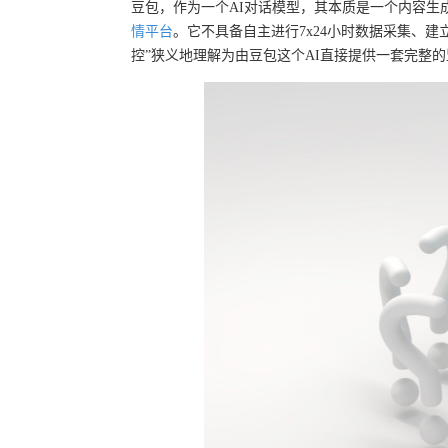
豆包，作为一个AI对话模型，其本质是一个内容生
情平台
。它不具备自主进行7x24小时数据采集、
控”狭义地理解为由豆包这个AI直接提供一套完整的