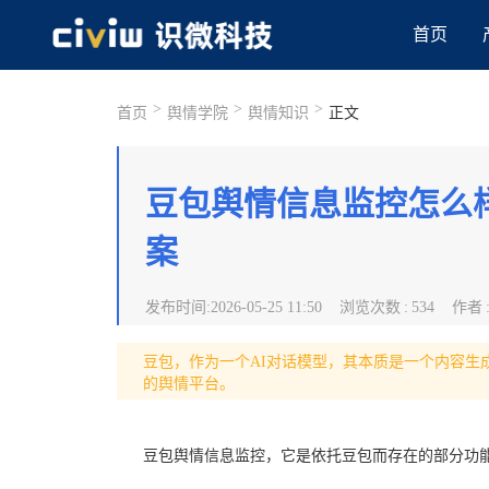
首页
>
>
>
首页
舆情学院
舆情知识
正文
豆包舆情信息监控怎么
案
发布时间
:
2026-05-25 11:50
浏览次数
:
534
作者
豆包，作为一个AI对话模型，其本质是一个内容生
的舆情平台。
豆包舆情信息监控，它是依托豆包而存在的部分功