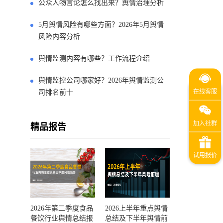
公众人物言论怎么找出来？舆情治理分析
5月舆情风险有哪些方面？2026年5月舆情
风险内容分析
舆情监测内容有哪些？工作流程介绍
舆情监控公司哪家好？2026年舆情监测公
司排名前十
精品报告
2026年第二季度食品
2026上半年重点舆情
餐饮行业舆情总结报
总结及下半年舆情前