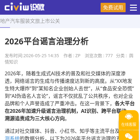
免费试用
地产
汽车
服装
文旅
上市
公关
首页
>
舆情知识
>
正文
2026平台谣言治理分析
发布时间:
2026-05-25 14:35
作者
:
ZP
浏览次数
:
777
分类
:
舆
情知识
2026年，随着生成式AI技术的普及和社交媒体的深度渗
透，网络谣言的生成与传播速度达到新的高度。从“XX地发
生特大爆炸”到“某知名企业创始人去世”，从“食品安全恐慌”
到“AI伪造名人言论”，谣言不仅扰乱了公共秩序，也对企业
品牌和个人声誉造成了严重冲击。在这一背景下，
各大平台
在2026年加速升级谣言治理机制，AI识别、跨平台联动、
溯源追责成为三大核心方向
。
通过对社交媒体、抖音、小红书、知乎等主流平台及
舆情监
测系统
的数据分析，以下为2026年平台谣言治理的五大关