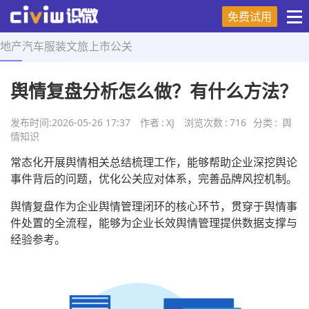
免费试用
地产
汽车
服装
文旅
上市
公关
首页
>
舆情知识
>
正文
舆情复盘分析怎么做？有什么方法？
发布时间:
2026-05-26 17:37
作者
:
XJ
浏览次数
:
716
分类
:
舆
情知识
常态化开展舆情相关总结梳理工作，能够帮助企业深挖舆论
事件背后的问题，优化公关应对体系，完善品牌风控机制。
舆情复盘作为企业舆情管理闭环的核心环节，贯穿于舆情事
件处置的全流程，能够为企业长效舆情管理提供数据支撑与
经验参考。