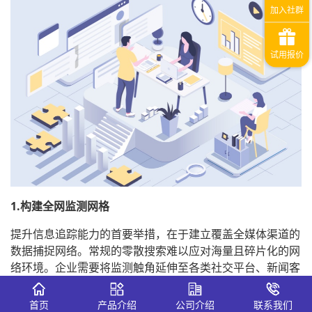
1.构建全网监测网格
提升信息追踪能力的首要举措，在于建立覆盖全媒体渠道的
数据捕捉网络。常规的零散搜索难以应对海量且碎片化的网
络环境。企业需要将监测触角延伸至各类社交平台、新闻客
户端、短视频渠道以及垂直论坛。通过设定多元化的关键词
组合，诸如品牌名称、高管姓名、核心产品线及行业热词，
首页
产品介绍
公司介绍
联系我们