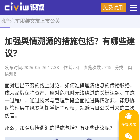
免费试用
地产
汽车
服装
文旅
上市
公关
首页
>
舆情知识
>
正文
加强舆情溯源的措施包括？有哪些建
议？
发布时间:
2026-05-26 17:38
作者
:
XJ
浏览次数
:
745
分类
:
舆
情知识
面对层出不穷的线上讨论，如何准确厘清信息的传播脉络，
成为品牌保护资产、应对危机时无法绕过的关键课题。在这
一过程中，通过技术与管理手段全面推进舆情溯源，能够协
助管理层在风暴初期掌握主动权，规避盲目公关带来的二次
伤害。
那么，加强舆情溯源的措施包括？有哪些建议呢？