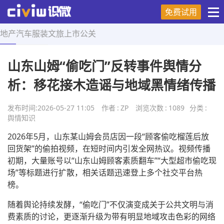
免费试用
地产
汽车
服装
文旅
上市
公关
首页
>
舆情知识
>
正文
山东山姆“偷吃门”反转事件舆情分
析：移花接木造谣与地域黑情绪传播
发布时间:
2026-05-27 11:05
作者
:
ZP
浏览次数
:
1089
分类
:
舆情知识
2026年5月，山东某山姆会员店因一段“顾客偷吃榴莲后放
回货架”的偷拍视频，在短时间内引发全网热议。视频传播
初期，大量账号以“山东山姆顾客素质翻车”“大型超市偷吃现
场”等标题进行扩散，相关话题迅速登上多个社交平台热
榜。
随着舆论持续发酵，“偷吃门”不仅演变成关于公共文明与消
费素质的讨论，更逐渐升级为带有明显地域攻击色彩的网络