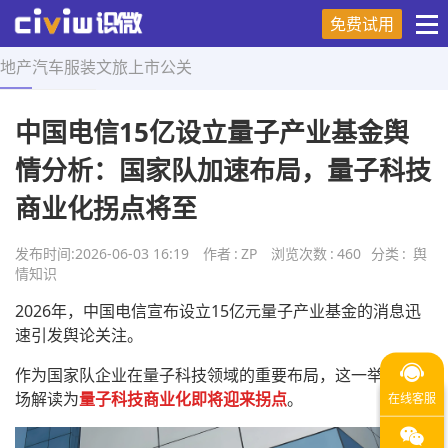
免费试用
地产
汽车
服装
文旅
上市
公关
首页
>
舆情知识
>
正文
中国电信15亿设立量子产业基金舆
情分析：国家队加速布局，量子科技
商业化拐点将至
发布时间:
2026-06-03 16:19
作者
:
ZP
浏览次数
:
460
分类
:
舆
情知识
2026年，中国电信宣布设立15亿元量子产业基金的消息迅
速引发舆论关注。
作为国家队企业在量子科技领域的重要布局，这一举措被市
场解读为
量子科技商业化即将迎来拐点
。