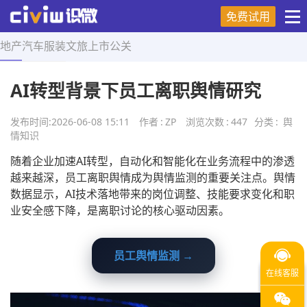
免费试用
地产
汽车
服装
文旅
上市
公关
首页
>
舆情知识
>
正文
AI转型背景下员工离职舆情研究
发布时间:
2026-06-08 15:11
作者
:
ZP
浏览次数
:
447
分类
:
舆
情知识
随着企业加速AI转型，自动化和智能化在业务流程中的渗透
越来越深，员工离职舆情成为舆情监测的重要关注点。舆情
数据显示，AI技术落地带来的岗位调整、技能要求变化和职
业安全感下降，是离职讨论的核心驱动因素。
员工舆情监测 →