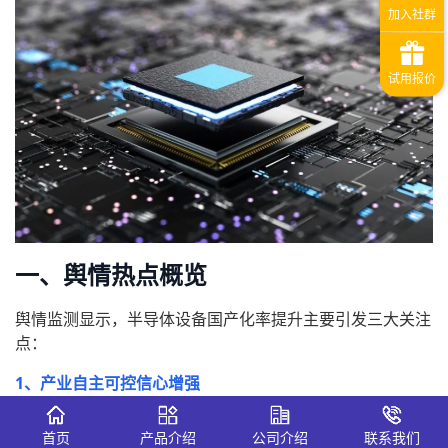
一、舆情热点概览
舆情监测显示，半导体设备国产化率提升主要引发三大关注
点：
1、产业自主可控信心增强
公众和产业从业者普遍认为，国产化设备提升有助于降低对
首页
产品介绍
公司介绍
联系我们
进口核心设备依赖，增强供应链安全。