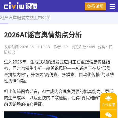
免费试用
地产
汽车
服装
文旅
上市
公关
首页
>
舆情知识
>
正文
2026AI谣言舆情热点分析
发布时间:
2026-06-11 10:38
作者
:
ZP
浏览次数
:
485
分类
:
舆
情知识
进入2026年，生成式AI的爆发式应用正在重塑信息传播结
构，同时也催生出新一轮舆论风险——AI谣言正在从“低质
量拼接内容”，升级为“高仿真、多模态、自动化传播”的系统
性舆情问题。
相比传统网络谣言，AI生成内容具备更强的拟真能力、更低
的生产成本，以及更快的扩散速度，使得“真假难辨”成为当
前舆论场的核心特征。