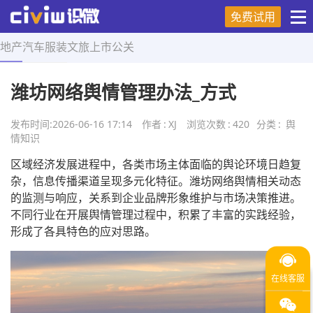
免费试用
地产
汽车
服装
文旅
上市
公关
首页
>
舆情知识
>
正文
潍坊网络舆情管理办法_方式
发布时间:
2026-06-16 17:14
作者
:
XJ
浏览次数
:
420
分类
:
舆
情知识
区域经济发展进程中，各类市场主体面临的舆论环境日趋复
杂，信息传播渠道呈现多元化特征。潍坊网络舆情相关动态
的监测与响应，关系到企业品牌形象维护与市场决策推进。
不同行业在开展舆情管理过程中，积累了丰富的实践经验，
形成了各具特色的应对思路。