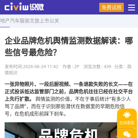
免费试用
地产
汽车
服装
文旅
上市
公关
首页
>
舆情知识
>
正文
企业品牌危机舆情监测数据解读：哪
些信号最危险？
发布时间:
2026-06-24 11:42
作者
:
ZP
浏览次数
:
439
分类
:
舆
情知识
一张异物照片、一段后厨视频、一条退款失败的长文——在
正式投诉抵达监管部门之前，品牌危机往往已经在社交平台
上先行扩散。
舆情监测的价值，不在于事后统计“有多少人
骂了品牌”，而在于识别那些潜伏在数据里的早期危险信
号，在危机成形前踩下刹车。