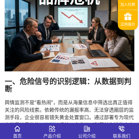
一、危险信号的识别逻辑：从数据到判
断
舆情监测不是“看热闹”，而是从海量信息中筛选出真正值得
关注的风险线索。依赖传统的漏报率高、无法穿透圈层的监
测手段，企业很容易错失黄金处置窗口。通过部署专为现代
声誉风控重构的
识微舆情
系统，企业可以利用其先进的文本
多模态深度解析技术，全天候秒级扫描全网，实现以下六类
首页
产品介绍
公司介绍
联系我们