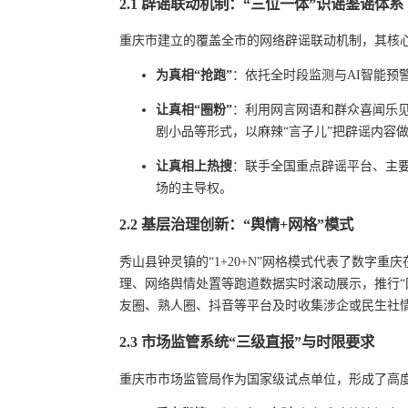
2.1 辟谣联动机制：“三位一体”识谣鉴谣体系
重庆市建立的覆盖全市的网络辟谣联动机制，其核
为真相“抢跑”
：依托全时段监测与AI智能预
让真相“圈粉”
：利用网言网语和群众喜闻乐见
剧小品等形式，以麻辣“言子儿”把辟谣内容
让真相上热搜
：联手全国重点辟谣平台、主
场的主导权。
2.2 基层治理创新：“舆情+网格”模式
秀山县钟灵镇的“1+20+N”网格模式代表了数字
理、网络舆情处置等跑道数据实时滚动展示，推行“
友圈、熟人圈、抖音等平台及时收集涉企或民生社
2.3 市场监管系统“三级直报”与时限要求
重庆市市场监管局作为国家级试点单位，形成了高