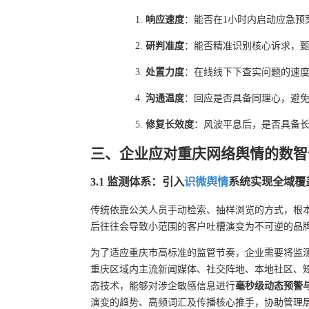
响应速度
：能否在1小时内启动应急预
研判准度
：能否精准识别核心诉求，
处置力度
：在线线下下查实问题的速
沟通温度
：回应是否具备同理心，避
修复长效度
：风波平息后，是否具备
三、企业应对重庆网络舆情的数智
3.1 监测体系：引入
识微舆情
系统实现全域覆
传统依靠公关人员手动检索、抽样浏览的方式，根
后往往会导致小范围的客户吐槽演变为不可逆的品
为了适应重庆市高标准的监管节奏，企业需要将监
重庆区域内主流新闻媒体、社交阵地、本地社区、
态技术，能够对涉企敏感信息进行
毫秒级动态预警
演变的趋势、高频词汇及传播核心推手，协助管理层