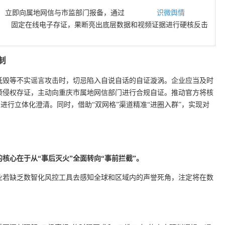
立即向属地网信与市监部门报备，通过
识微舆情
固定在线电子存证，果断亮出底层数据和视频证据进行硬核反击
制
诋毁等不实谣言攻击时，切忌陷入自说自话的自证漩涡。企业应当及时
频侵权存证，主动向重庆市属地网信部门进行合规自证。推动官方将核
台进行立体化澄清。同时，借助“双网格”渠道精准“进圈入群”，实现对
核心在于从“事后灭火”全面转向“事前拦截”。
业若缺乏数智化风控工具去感知全球和区域内的声誉死角，注定将在数
。