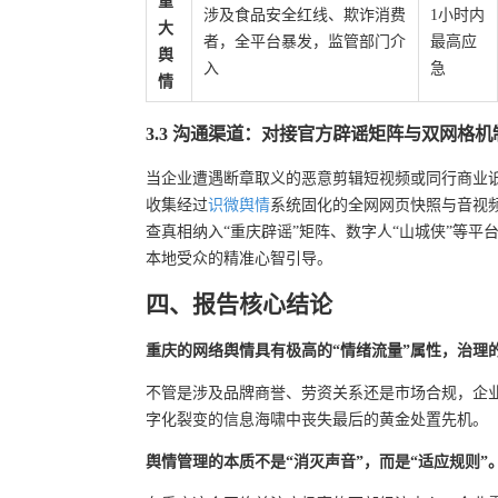
重
涉及食品安全红线、欺诈消费
1小时内
大
者，全平台暴发，监管部门介
最高应
舆
入
急
情
3.3 沟通渠道：对接官方辟谣矩阵与双网格机
当企业遭遇断章取义的恶意剪辑短视频或同行商业
收集经过
识微舆情
系统固化的全网网页快照与音视
查真相纳入“重庆辟谣”矩阵、数字人“山城侠”等平
本地受众的精准心智引导。
四、报告核心结论
重庆的网络舆情具有极高的“情绪流量”属性，治理的
不管是涉及品牌商誉、劳资关系还是市场合规，企
字化裂变的信息海啸中丧失最后的黄金处置先机。
舆情管理的本质不是“消灭声音”，而是“适应规则”