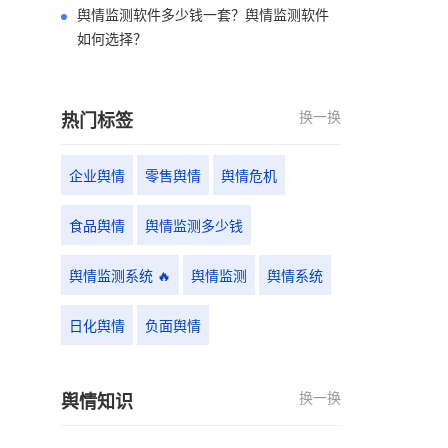
舆情监测软件多少钱一套？舆情监测软件
如何选择？
换一换
热门标签
企业舆情
零售舆情
舆情危机
食品舆情
舆情监测多少钱
舆情监测系统 🔥
舆情监测
舆情系统
日化舆情
负面舆情
换一换
舆情知识