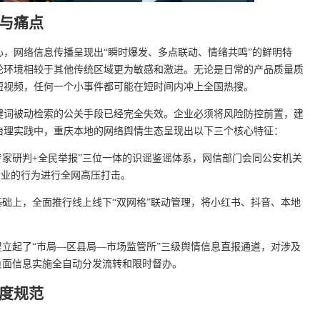
与痛点
，网络信息传播呈现出“瞬时爆发、多点联动、情绪共鸣”的鲜明特
论环境相较于其他传统区域更为敏感和激进。无论是日常的产品质量质
短视频，任何一个小事件都可能在短时间内冲上全国热搜。
键词被动检索的公关手段已经完全失效。企业必须将风险防控前置，建
治理实践中，重庆本地的网络舆情生态呈现出以下三个核心特征：
专家研判+全民举报”三位一体的识谣鉴谣体系，网信部门会同公安机关
企业的行为进行全网高压打击。
础上，全面推行线上线下“双网格”联动管理，将小红书、抖音、本地
。
立起了“市局—区县局—市场监管所”三级舆情信息直报通道，对涉及
负面信息实施全自动分发流转和限时督办。
度规范