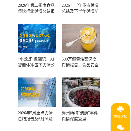
2026年第二季度食品
2026上半年重点舆情
餐饮行业舆情总结报
总结及下半年舆情前
告及第三季度风险预
瞻和风控报告
测
“小龙虾”退潮记：AI
500万假黄油案深度
智能体冲击下舆情公
舆情报告：食品安全
关人的工具选择回摆
监管，到底失守在哪
一环？
2026年5月重点舆情
漳州杨梅“泡药”事件
总结报告及6月风险
舆情深度复盘
预警