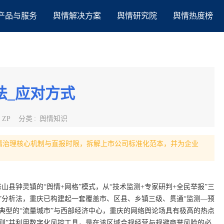
产品与服务
舆情解决方案
舆情研究院
舆情热度榜
法_应对方式
:
ZP
分类
:
舆情知识
情治理核心机制与直报时限，拆解上市公司标准化范本，并为企业
山县钟灵镇的“舆情+网格”模式，从“技术监测+专家研判+全民举报”三
”分析法，重庆已构建起一套覆盖市、区县、乡镇三级、贯通“监测—预
典型的“流量城市”与西部经济中心，重庆的网络舆论场具有极高的热点
则”并利用数字化风控工具，是在该区域合规经营与规避商誉风险的必