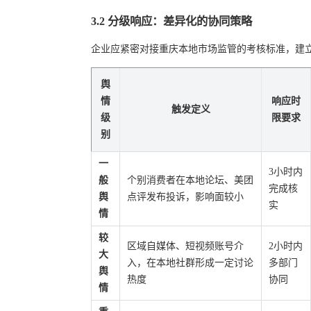
3.2 分级响应：差异化的协同策略
企业应紧密对接重庆本地市场监管的考核标准，建
舆
情
响应时
触发定义
级
限要求
别
一
3小时内
般
个别消费者在本地论坛、美团
完成核
舆
点评发布投诉，影响面较小
实
情
较
区域自媒体、短视频账号介
2小时内
大
入，在本地社群形成一定讨论
多部门
舆
热度
协同
情