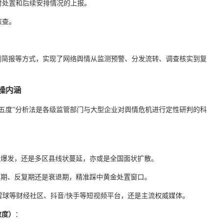
对处置和后续安排情况的上报。
核查。
。
测简报等方式，实现了网络舆情从监测预警、分发流转、调查核实到复
实操内涵
五度”分析法是各级监管部门与大型企业对舆情危机进行定性研判的科
状爆发，还是多区县线状蔓延，亦或是全国面状扩散。
发期、反复期还是衰退期，精准踩中黄金处置窗口。
雪球等财经社区、抖音/快手等短视频平台，还是主流权威媒体。
效度）
：