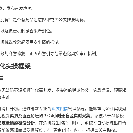
案、发布首发声明。
甄别背后是否有竞品恶意控评或黑公关推波助澜。
度以及追责机制是否果断到位。
免机械说教激起网民次生情绪抵制。
长效的商誉修复、正面声誉引导与常态化风控审计机制。
化实操框架
盖
本无法防范短视频时代高并发、多渠道的舆论侵袭。信息遗漏、预警滞
牌灾难。
测网口升级。通过部署专业的
识微舆情
管理系统，能够帮助企业实现对
短视频渠道及垂直论坛的
7×24小时无盲区实时采集
。系统基于AI多模
与定量情感极性分析
。在危机发生的第一时间，系统可自动提炼出舆情
前置感知商誉受损程度，在“黄金1小时”内牢牢把握公关主动权。