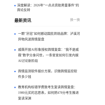
深度解读：2026年“一点点资助男童事件”的
4
舆论反转
换一换
最新资讯
一颗"牙冠"如何撼动国民烘焙品牌：泸溪河
异物风波舆情复盘
戚薇开放AI形象授权舆情复盘：“我不是戚
薇”数字分身问世，一条官宣如何引发内娱
AI讨论新阶段
舆情监测软件报价方案，识微舆情监控软
件多少钱
教育机构标错学费致考生复读舆情复盘：
1980元买的志愿表，如何把478分考生推进
复读深渊