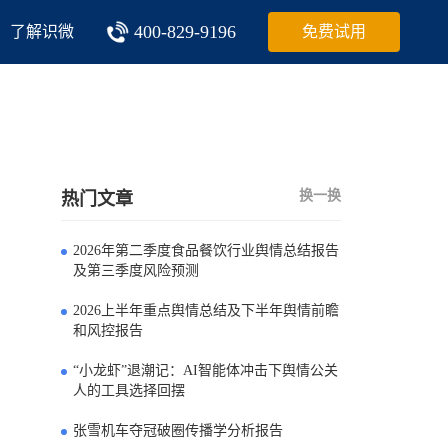
400-829-9196
了解识微
免费试用
换一换
热门文章
2026年第二季度食品餐饮行业舆情总结报告
0
及第三季度风险预测
2026上半年重点舆情总结及下半年舆情前瞻
1
和风控报告
“小龙虾”退潮记：AI智能体冲击下舆情公关
2
人的工具选择回摆
张雪机车夺冠破圈传播学分析报告
3