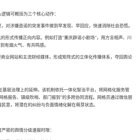
心逻辑可概括为三个核心动作：
警，对涉嫌造谣的突发事件做到早发现、早回应，快速消除社会恐慌。
的形式传播正向内容。例如打造“重庆辟谣小剧场”，用方言相声、川
做到有烟火气、有共鸣感。
要商业网站和主流财经媒体，形成矩阵式的立体化传播体系，夺回舆论
重庆在基层治理上的延伸。该机制依托一体化智治平台，将网格化服务管
网格报告、镇级吹哨、部门报到”的多跨协同流程。网格员通过微信朋
情民意，将潜在的纠纷与负面情绪化解在萌芽状态。
度严密的舆情分级速报时限：