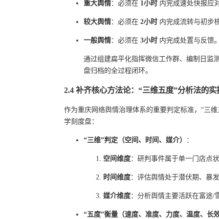
重大舆情
：必须在
1小时
内完成速处快报应
较大舆情
：必须在
2小时
内完成流转与初步
一般舆情
：必须在
3小时
内完成处置与反馈
通过组建扁平化指挥微信工作群、编制日监
盘归档的全过程闭环。
2.4 补齐核心方法论：“三维五度”分析法的
作为重庆网络舆情治理体系的重要判定标准，“三维
学刻度盘：
“三维”判定（空间、时间、媒介）
：
空间维度
：研判事件属于单一门店点
时间维度
：评估舆情处于潜伏期、暴
媒介维度
：分析舆情主要活跃在富途/
“五度”衡量（速度、准度、力度、温度、长