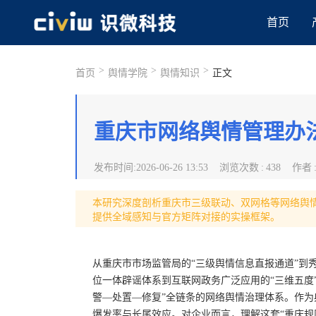
首页
>
>
>
首页
舆情学院
舆情知识
正文
重庆市网络舆情管理办
发布时间
:
2026-06-26 13:53
浏览次数
:
438
作者
本研究深度剖析重庆市三级联动、双网格等网络舆
提供全域感知与官方矩阵对接的实操框架。
从重庆市市场监管局的“三级舆情信息直报通道”到秀
位一体辟谣体系到互联网政务广泛应用的“三维五度
警—处置—修复”全链条的网络舆情治理体系。作为
爆发率与长尾效应。对企业而言，理解这套“重庆规