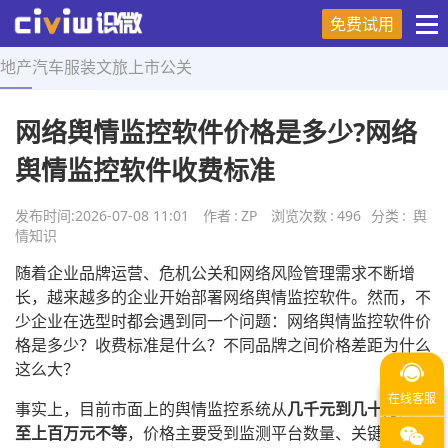
免费试用
地产
汽车
服装
文旅
上市
公关
首页
>
舆情知识
>
正文
网络舆情监控软件价格是多少?网络
舆情监控软件收费标准
发布时间:
2026-07-08 11:01
作者
:
ZP
浏览次数
:
496
分类
:
舆
情知识
随着企业品牌运营、危机公关和网络风险管理需求不断增
长，越来越多的企业开始部署网络舆情监控软件。然而，不
少企业在选型时都会遇到同一个问题：网络舆情监控软件价
格是多少？收费标准是什么？不同品牌之间价格差距为什么
这么大？
事实上，目前市面上的舆情监控系统从
几千元到几十万元甚
至上百万元不等
，价格主要受到监测平台数量、关键词数