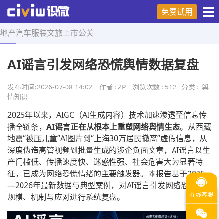
免费试用
地产
汽车
服装
文旅
上市
公关
首页
>
舆情知识
>
正文
AI谣言引发网络恐慌舆情数据复盘
发布时间:
2026-07-08 14:02
作者
:
ZP
浏览次数
:
512
分类
:
舆
情知识
2025年以来，AIGC（AI生成内容）技术加速渗透至信息传
播全链条，
AI谣言正在从根本上重塑网络舆情生态
。从西藏
地震“被压儿童”AI图片到“上海30万居民撤离”虚假信息，从
深度伪造高管视频到批量生成的涉企负面文章，AI谣言以生
产门槛低、传播速度快、迷惑性强、社会危害大为显著特
征，已成为网络恐慌情绪的主要触发器。本报告基于2025
—2026年最新数据与典型案例，对AI谣言引发网络恐慌的
规模、机制与应对进行系统复盘。