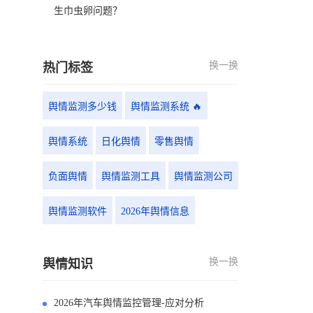
生巾虫卵问题？
换一换
热门标签
舆情监测多少钱
舆情监测系统 🔥
舆情系统
日化舆情
零售舆情
负面舆情
舆情监测工具
舆情监测公司
舆情监测软件
2026年舆情信息
换一换
舆情知识
2026年汽车舆情监控管理-应对分析