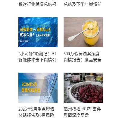
餐饮行业舆情总结报
总结及下半年舆情前
告及第三季度风险预
瞻和风控报告
测
“小龙虾”退潮记：AI
500万假黄油案深度
智能体冲击下舆情公
舆情报告：食品安全
关人的工具选择回摆
监管，到底失守在哪
一环？
2026年5月重点舆情
漳州杨梅“泡药”事件
总结报告及6月风险
舆情深度复盘
预警