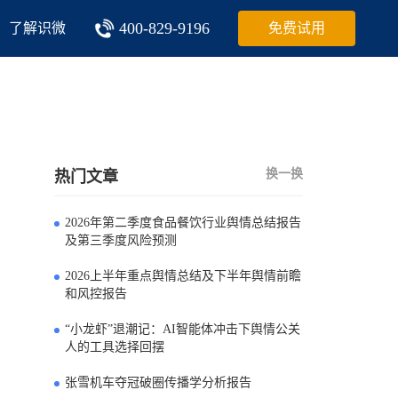
400-829-9196
了解识微
免费试用
换一换
热门文章
2026年第二季度食品餐饮行业舆情总结报告
0
及第三季度风险预测
2026上半年重点舆情总结及下半年舆情前瞻
1
和风控报告
“小龙虾”退潮记：AI智能体冲击下舆情公关
2
人的工具选择回摆
张雪机车夺冠破圈传播学分析报告
3