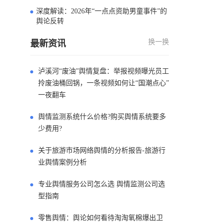
深度解读：2026年“一点点资助男童事件”的
4
舆论反转
换一换
最新资讯
泸溪河“废油”舆情复盘：举报视频曝光员工
拎废油桶回锅，一条视频如何让“国潮点心”
一夜翻车
舆情监测系统什么价格?购买舆情系统要多
少费用?
关于旅游市场网络舆情的分析报告-旅游行
业舆情案例分析
专业舆情服务公司怎么选 舆情监测公司选
型指南
零售舆情：舆论如何看待淘淘氧棉爆出卫