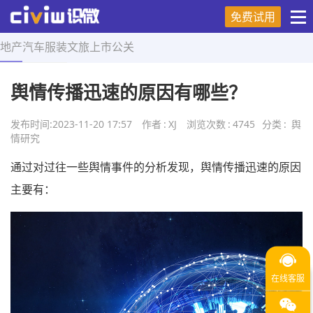
免费试用
地产
汽车
服装
文旅
上市
公关
首页
>
舆情研究
>
正文
舆情传播迅速的原因有哪些？
发布时间:
2023-11-20 17:57
作者
:
XJ
浏览次数
:
4745
分类
:
舆
情研究
通过对过往一些舆情事件的分析发现，舆情传播迅速的原因
主要有：