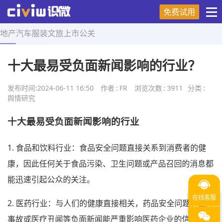
免费试用
地产
汽车
服装
文旅
上市
公关
首页
>
舆情研究
>
正文
十大最易受负面新闻影响的行业？
发布时间:
2024-06-11 16:50
作者
:
FR
浏览次数
:
3911
分类
:
舆情研究
十大最易受负面新闻影响的行业
1. 食品和饮料行业：食品安全问题直接关系到消费者的健
康，因此任何关于食品污染、卫生问题或产品召回的消息都
能迅速引起公众的关注。
2. 医药行业：与人们的健康直接相关，药品安全问题、医疗
事故或医疗丑闻等负面新闻能严重影响医药企业的信任度和