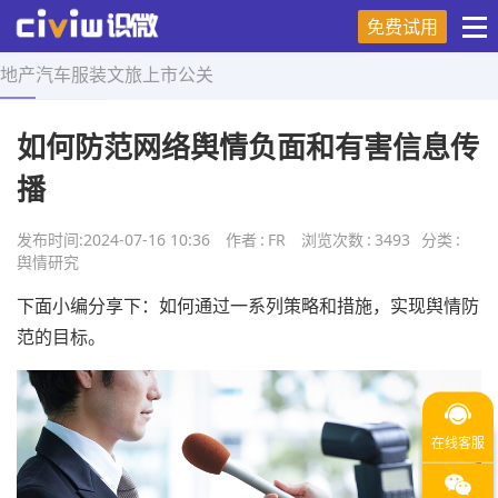
免费试用
地产
汽车
服装
文旅
上市
公关
首页
>
舆情研究
>
正文
如何防范网络舆情负面和有害信息传
播
发布时间:
2024-07-16 10:36
作者
:
FR
浏览次数
:
3493
分类
:
舆情研究
下面小编分享下：如何通过一系列策略和措施，实现舆情防
范的目标。