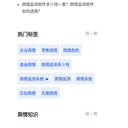
舆情监测软件多少钱一套？舆情监测软件
如何选择？
换一换
热门标签
企业舆情
零售舆情
舆情危机
食品舆情
舆情监测多少钱
舆情监测系统 🔥
舆情监测
舆情系统
日化舆情
负面舆情
换一换
舆情知识