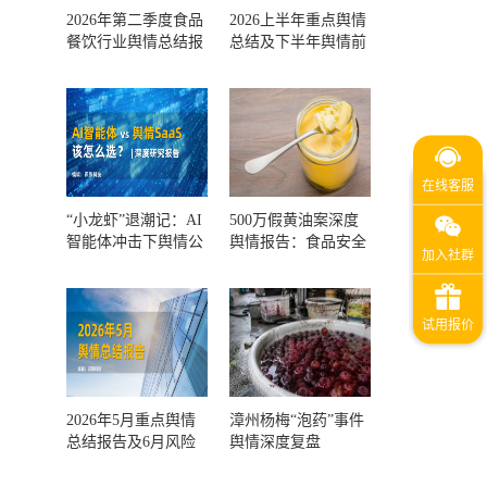
2026年第二季度食品
2026上半年重点舆情
餐饮行业舆情总结报
总结及下半年舆情前
告及第三季度风险预
瞻和风控报告
测
“小龙虾”退潮记：AI
500万假黄油案深度
智能体冲击下舆情公
舆情报告：食品安全
关人的工具选择回摆
监管，到底失守在哪
一环？
2026年5月重点舆情
漳州杨梅“泡药”事件
总结报告及6月风险
舆情深度复盘
预警