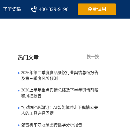
400-829-9196
了解识微
免费试用
换一换
热门文章
2026年第二季度食品餐饮行业舆情总结报告
0
及第三季度风险预测
2026上半年重点舆情总结及下半年舆情前瞻
1
和风控报告
“小龙虾”退潮记：AI智能体冲击下舆情公关
2
人的工具选择回摆
张雪机车夺冠破圈传播学分析报告
3