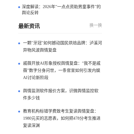
深度解读：2026年“一点点资助男童事件”的
4
舆论反转
换一换
最新资讯
一颗"牙冠"如何撼动国民烘焙品牌：泸溪河
异物风波舆情复盘
戚薇开放AI形象授权舆情复盘：“我不是戚
薇”数字分身问世，一条官宣如何引发内娱
AI讨论新阶段
舆情监测软件报价方案，识微舆情监控软
件多少钱
教育机构标错学费致考生复读舆情复盘：
1980元买的志愿表，如何把478分考生推进
复读深渊