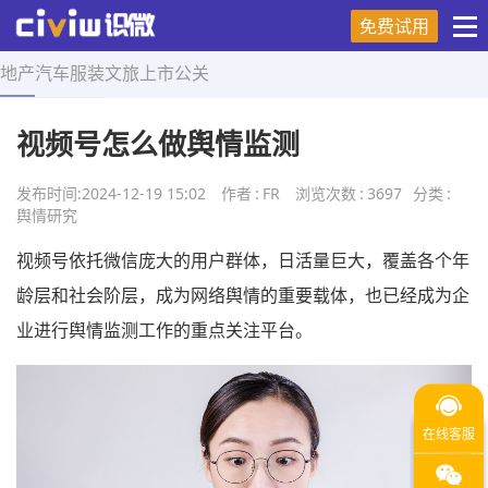
免费试用
地产
汽车
服装
文旅
上市
公关
首页
>
舆情研究
>
正文
视频号怎么做舆情监测
发布时间:
2024-12-19 15:02
作者
:
FR
浏览次数
:
3697
分类
:
舆情研究
视频号依托微信庞大的用户群体，日活量巨大，覆盖各个年
龄层和社会阶层，成为网络舆情的重要载体，也已经成为企
业进行舆情监测工作的重点关注平台。