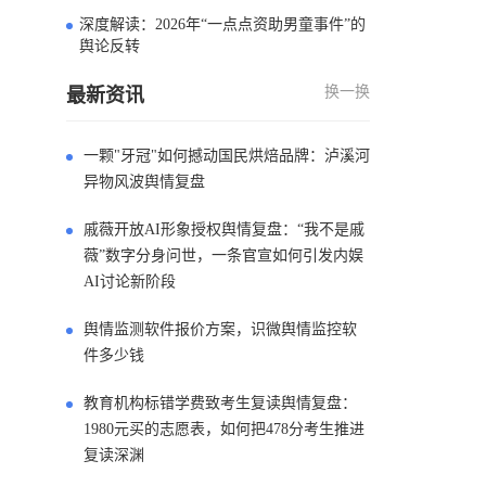
深度解读：2026年“一点点资助男童事件”的
4
舆论反转
换一换
最新资讯
一颗"牙冠"如何撼动国民烘焙品牌：泸溪河
异物风波舆情复盘
戚薇开放AI形象授权舆情复盘：“我不是戚
薇”数字分身问世，一条官宣如何引发内娱
AI讨论新阶段
舆情监测软件报价方案，识微舆情监控软
件多少钱
教育机构标错学费致考生复读舆情复盘：
1980元买的志愿表，如何把478分考生推进
复读深渊