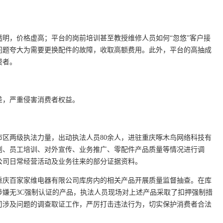
明，价格虚高；平台的岗前培训甚至教授维修人员如何“忽悠”客户接
问题夸大为需要更换配件的故障，收取高额费用。此外，平台的高抽成
费者。
差，严重侵害消费者权益。
区两级执法力量，出动执法人员80余人，进驻重庆啄木鸟网络科技有
则、员工培训、对外宣传、业务推广、零配件产品质量等情况进行调
公司日常经营活动及业务往来的部分证据资料。
重庆百家家维电器有限公司库房内的相关产品开展质量监督抽查。在库
涉嫌无3C强制认证的产品，执法人员现场对上述产品采取了扣押强制措
司涉及问题的调查取证工作，严厉打击违法行为，切实保护消费者合法