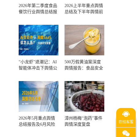
2026年第二季度食品
2026上半年重点舆情
餐饮行业舆情总结报
总结及下半年舆情前
告及第三季度风险预
瞻和风控报告
测
“小龙虾”退潮记：AI
500万假黄油案深度
智能体冲击下舆情公
舆情报告：食品安全
关人的工具选择回摆
监管，到底失守在哪
一环？
2026年5月重点舆情
漳州杨梅“泡药”事件
总结报告及6月风险
舆情深度复盘
预警