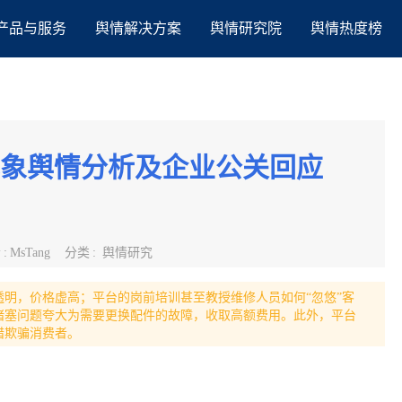
产品与服务
舆情解决方案
舆情研究院
舆情热度榜
乱象舆情分析及企业公关回应
者
:
MsTang
分类
:
舆情研究
明，价格虚高；平台的岗前培训甚至教授维修人员如何“忽悠”客
堵塞问题夸大为需要更换配件的故障，收取高额费用。此外，平台
惜欺骗消费者。