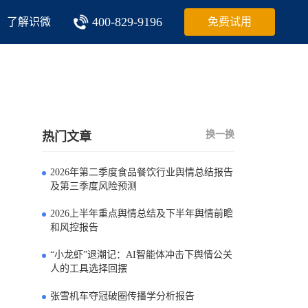
400-829-9196
了解识微
免费试用
换一换
热门文章
2026年第二季度食品餐饮行业舆情总结报告
0
及第三季度风险预测
2026上半年重点舆情总结及下半年舆情前瞻
1
和风控报告
“小龙虾”退潮记：AI智能体冲击下舆情公关
2
人的工具选择回摆
张雪机车夺冠破圈传播学分析报告
3