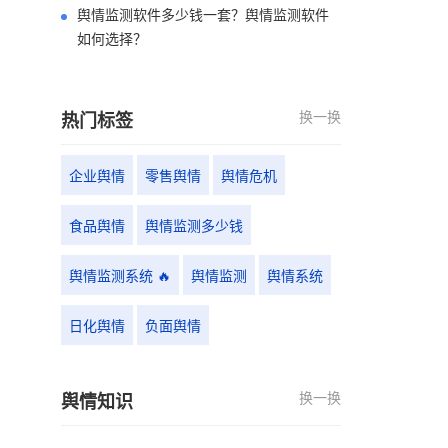
舆情监测软件多少钱一套？舆情监测软件
如何选择？
换一换
热门标签
企业舆情
零售舆情
舆情危机
食品舆情
舆情监测多少钱
舆情监测系统 🔥
舆情监测
舆情系统
日化舆情
负面舆情
换一换
舆情知识