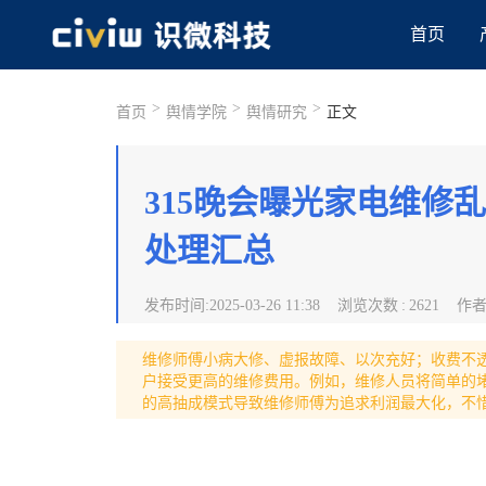
首页
>
>
>
首页
舆情学院
舆情研究
正文
315晚会曝光家电维修
处理汇总
发布时间
:
2025-03-26 11:38
浏览次数
:
2621
作
维修师傅小病大修、虚报故障、以次充好；收费不透
户接受更高的维修费用。例如，维修人员将简单的
的高抽成模式导致维修师傅为追求利润最大化，不