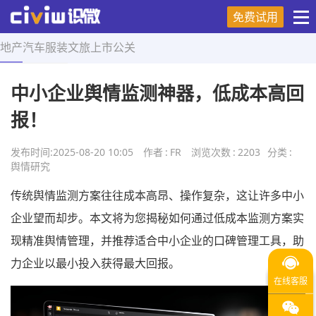
免费试用
地产
汽车
服装
文旅
上市
公关
首页
>
舆情研究
>
正文
中小企业舆情监测神器，低成本高回
报！
发布时间:
2025-08-20 10:05
作者
:
FR
浏览次数
:
2203
分类
:
舆情研究
传统舆情监测方案往往成本高昂、操作复杂，这让许多中小
企业望而却步。本文将为您揭秘如何通过低成本监测方案实
现精准舆情管理，并推荐适合中小企业的口碑管理工具，助
力企业以最小投入获得最大回报。