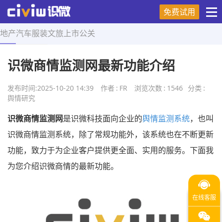
免费试用
地产
汽车
服装
文旅
上市
公关
首页
>
舆情研究
>
正文
识微商情监测网最新功能介绍
发布时间:
2025-10-20 14:39
作者
:
FR
浏览次数
:
1546
分类
:
舆情研究
识微商情监测网
是识微科技面向企业的
舆情监测系统
，也叫
识微商情监测系统，除了常规功能外，该系统也在不断更新
功能，致力于为企业客户提供更全面、实用的服务。下面我
为您介绍识微商情的最新功能。